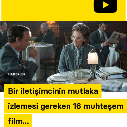
Yazarlar
Araştırma
HABERLER
Bir iletişimcinin mutlaka
izlemesi gereken 16 muhteşem
film…