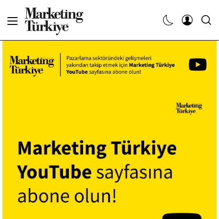
Abone Ol
Haberler
Yaratıcı İşler
Dergiler
Etkinlikler
Söyleşiler
Kariyer