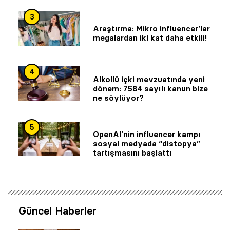
3
Araştırma: Mikro influencer’lar
megalardan iki kat daha etkili!
4
Alkollü içki mevzuatında yeni
dönem: 7584 sayılı kanun bize
ne söylüyor?
5
OpenAI’nin influencer kampı
sosyal medyada “distopya”
tartışmasını başlattı
Güncel Haberler