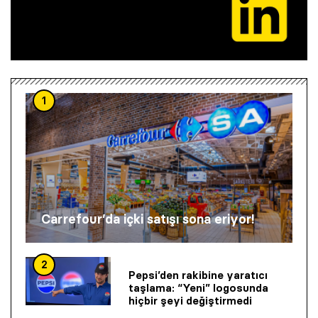
1
Carrefour’da içki satışı sona eriyor!
2
Pepsi’den rakibine yaratıcı
taşlama: “Yeni” logosunda
hiçbir şeyi değiştirmedi