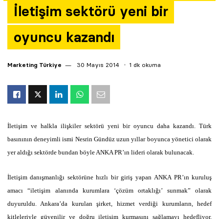
İletişim sektörü yeni bir
Yazarlar
oyuncu kazandı
Araştırma
Marketing Türkiye
30 Mayıs 2014
1 dk okuma
İletişim ve halkla ilişkiler sektörü yeni bir oyuncu daha kazandı. Türk
basınının deneyimli ismi Nesrin Gündüz uzun yıllar boyunca yönetici olarak
yer aldığı sektörde bundan böyle ANKA PR’ın lideri olarak bulunacak.
İletişim danışmanlığı sektörüne hızlı bir giriş yapan ANKA PR’ın kuruluş
amacı “iletişim alanında kurumlara ‘çözüm ortaklığı’ sunmak” olarak
duyuruldu. Ankara’da kurulan şirket, hizmet verdiği kurumların, hedef
kitleleriyle güvenilir ve doğru iletişim kurmasını sağlamayı hedefliyor.