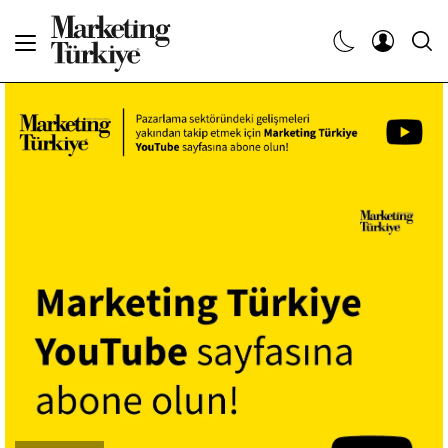
Abone Ol
Haberler
Yaratıcı İşler
Dergiler
Etkinlikler
Söyleşiler
Kariyer