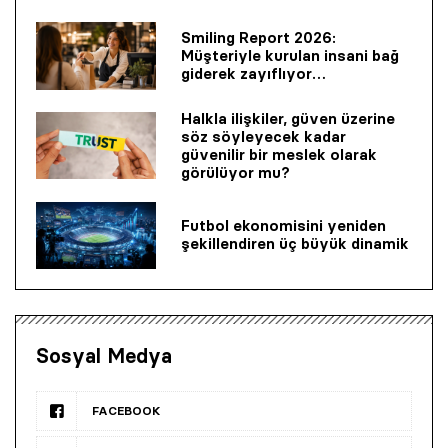
Smiling Report 2026:
Müşteriyle kurulan insani bağ
giderek zayıflıyor…
Halkla ilişkiler, güven üzerine
söz söyleyecek kadar
güvenilir bir mes­lek olarak
görülüyor mu?
Futbol ekonomisini yeniden
şekillendiren üç büyük dinamik
Sosyal Medya
FACEBOOK