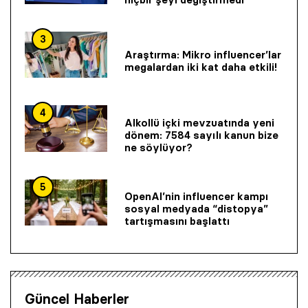
3
Araştırma: Mikro influencer’lar
megalardan iki kat daha etkili!
4
Alkollü içki mevzuatında yeni
dönem: 7584 sayılı kanun bize
ne söylüyor?
5
OpenAI’nin influencer kampı
sosyal medyada “distopya”
tartışmasını başlattı
Güncel Haberler