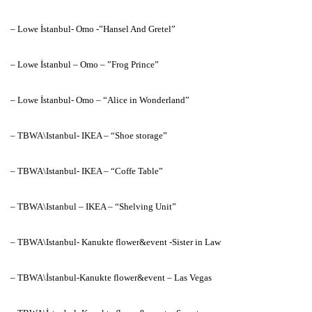
– Lowe İstanbul- Omo -”Hansel And Gretel”
– Lowe İstanbul – Omo – ”Frog Prince”
– Lowe İstanbul- Omo – “Alice in Wonderland”
– TBWA\Istanbul- IKEA – “Shoe storage”
– TBWA\Istanbul- IKEA – “Coffe Table”
– TBWA\Istanbul – IKEA – “Shelving Unit”
– TBWA\Istanbul- Kanukte flower&event -Sister in Law
– TBWA\İstanbul-Kanukte flower&event – Las Vegas