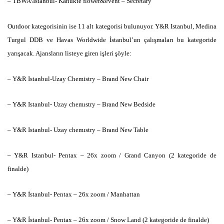
– TBWA\İstanbul- Kanukte flower&event – Secretary
Outdoor kategorisinin ise 11 alt kategorisi bulunuyor. Y&R Istanbul, Medina
Turgul DDB ve Havas Worldwide İstanbul’un çalışmaları bu kategoride
yarışacak. Ajansların listeye giren işleri şöyle:
– Y&R Istanbul-Uzay Chemistry – Brand New Chair
– Y&R Istanbul- Uzay chemıstry – Brand New Bedside
– Y&R Istanbul- Uzay chemıstry – Brand New Table
– Y&R Istanbul- Pentax – 26x zoom / Grand Canyon (2 kategoride de
finalde)
– Y&R İstanbul- Pentax – 26x zoom / Manhattan
– Y&R İstanbul- Pentax – 26x zoom / Snow Land (2 kategoride de finalde)