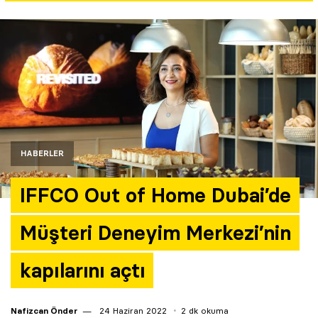
Yazarlar
Araştırma
HABERLER
IFFCO Out of Home Dubai’de
Müşteri Deneyim Merkezi’nin
kapılarını açtı
Nafizcan Önder
24 Haziran 2022
2 dk okuma