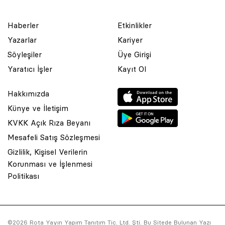
Haberler
Etkinlikler
Yazarlar
Kariyer
Söyleşiler
Üye Girişi
Yaratıcı İşler
Kayıt Ol
Hakkımızda
Künye ve İletişim
KVKK Açık Rıza Beyanı
Mesafeli Satış Sözleşmesi
Gizlilik, Kişisel Verilerin
Korunması ve İşlenmesi
© 2001 Rota Yayın Yapım Tanıtım Tic. Ltd. Şti. Bu Sitede Bulunan
Politikası
Yazı Ve Çizimlerin Her Hakkı Saklıdır.
Asquared WordPress Agency
tarafından tasarlanmış ve
kodlanmıştır.
©2026 Rota Yayın Yapım Tanıtım Tic. Ltd. Şti. Bu Sitede Bulunan Yazı