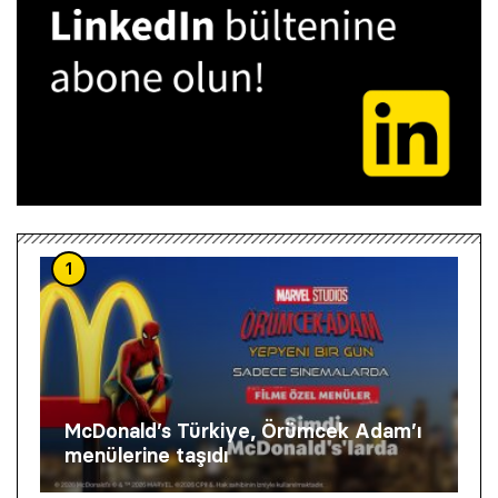
1
McDonald’s Türkiye, Örümcek Adam’ı
menülerine taşıdı