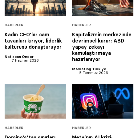
HABERLER
HABERLER
Kadın CEO’lar cam
Kapitalizmin merkezinde
tavanları kırıyor, liderlik
devrimsel karar: ABD
kültürünü dönüştürüyor
yapay zekayı
kamulaştırmaya
Nafizcan Önder
hazırlanıyor
7 Haziran 2026
Marketing Türkiye
5 Temmuz 2026
HABERLER
HABERLER
Domino’s’tan sınırları
Meta’nın AI krizi: