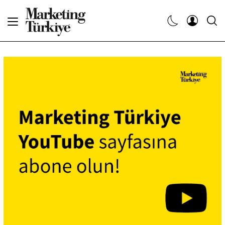
Abone Ol
Haberler
Yaratıcı İşler
Dergiler
Etkinlikler
Söyleşiler
Kariyer