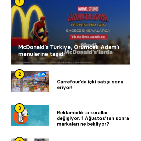
1
McDonald’s Türkiye, Örümcek Adam’ı
menülerine taşıdı
2
Carrefour’da içki satışı sona
eriyor!
3
Reklamcılıkta kurallar
değişiyor: 1 Ağustos’tan sonra
markaları ne bekliyor?