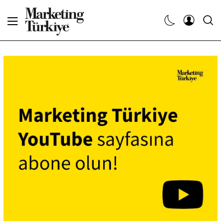
Abone Ol
Haberler
Yaratıcı İşler
Dergiler
Etkinlikler
Söyleşiler
Kariyer