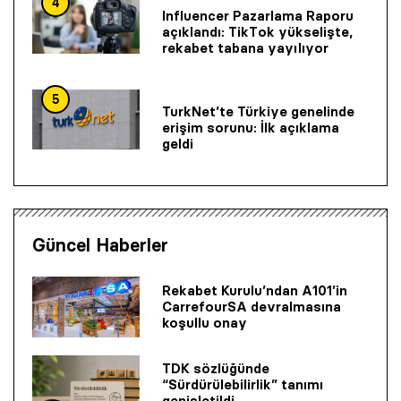
4
Influencer Pazarlama Raporu
açıklandı: TikTok yükselişte,
rekabet tabana yayılıyor
5
TurkNet’te Türkiye genelinde
erişim sorunu: İlk açıklama
geldi
Güncel Haberler
Rekabet Kurulu’ndan A101’in
CarrefourSA devralmasına
koşullu onay
TDK sözlüğünde
“Sürdürülebilirlik” tanımı
genişletildi