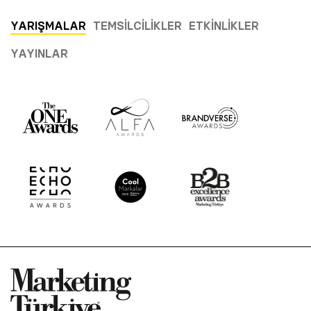
YARIŞMALAR
TEMSILCILIKLER
ETKINLIKLER
YAYINLAR