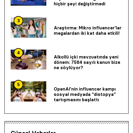
hiçbir şeyi değiştirmedi
3
Araştırma: Mikro influencer’lar
megalardan iki kat daha etkili!
4
Alkollü içki mevzuatında yeni
dönem: 7584 sayılı kanun bize
ne söylüyor?
5
OpenAI’nin influencer kampı
sosyal medyada “distopya”
tartışmasını başlattı