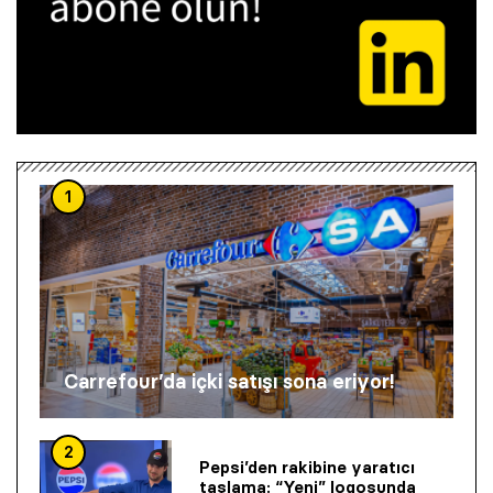
1
Carrefour’da içki satışı sona eriyor!
2
Pepsi’den rakibine yaratıcı
taşlama: “Yeni” logosunda