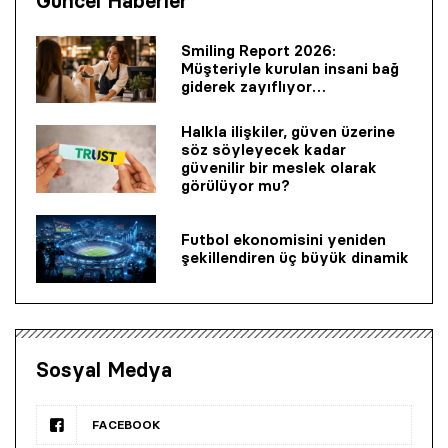
Güncel Haberler
Smiling Report 2026:
Müşteriyle kurulan insani bağ
giderek zayıflıyor…
Halkla ilişkiler, güven üzerine
söz söyleyecek kadar
güvenilir bir mes­lek olarak
görülüyor mu?
Futbol ekonomisini yeniden
şekillendiren üç büyük dinamik
Sosyal Medya
FACEBOOK