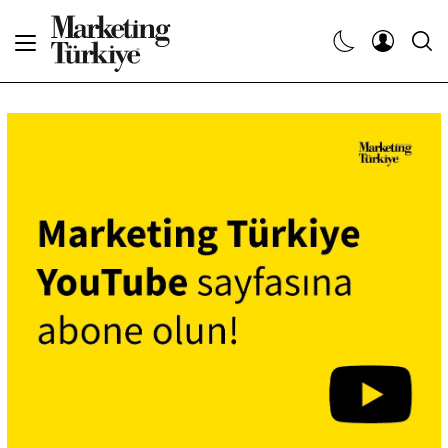
Abone Ol
Haberler
Yaratıcı İşler
Dergiler
Etkinlikler
Söyleşiler
Kariyer