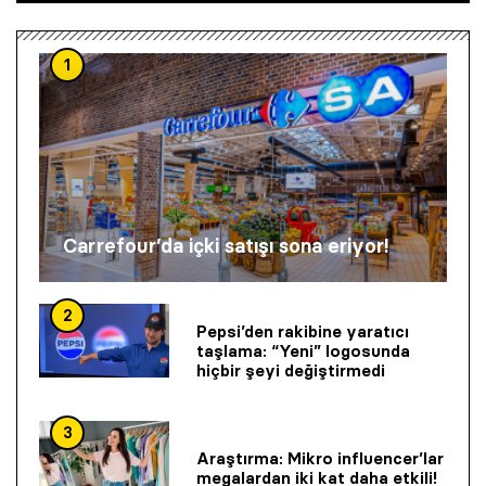
1
Carrefour’da içki satışı sona eriyor!
2
Pepsi’den rakibine yaratıcı
taşlama: “Yeni” logosunda
hiçbir şeyi değiştirmedi
3
Araştırma: Mikro influencer’lar
megalardan iki kat daha etkili!