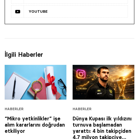
YOUTUBE
İlgili Haberler
HABERLER
HABERLER
“Mikro yetkinlikler” işe
Dünya Kupası ilk yıldızını
alım kararlarını doğrudan
turnuva başlamadan
etkiliyor
yarattı: 4 bin takipçiden
4.7 milyon takipçiye…