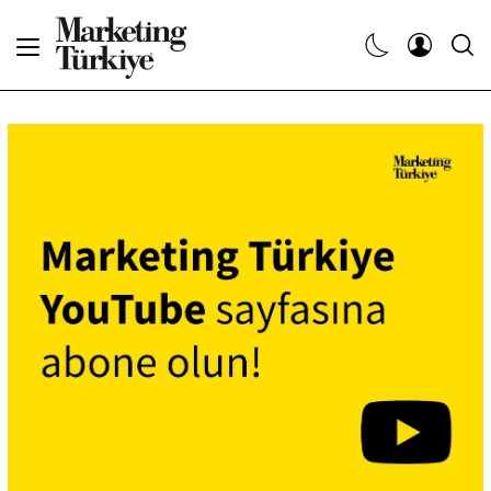
Abone Ol
Haberler
Yaratıcı İşler
Dergiler
Etkinlikler
Söyleşiler
Kariyer