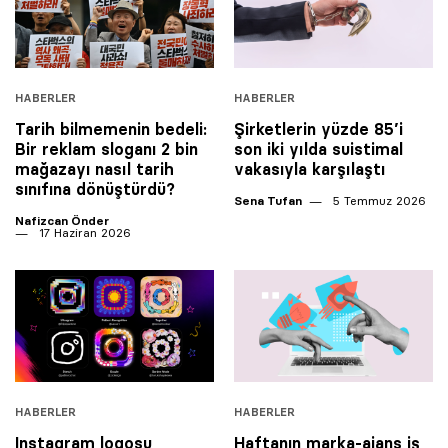
HABERLER
HABERLER
Tarih bilmemenin bedeli:
Şirketlerin yüzde 85’i
Bir reklam sloganı 2 bin
son iki yılda suistimal
mağazayı nasıl tarih
vakasıyla karşılaştı
sınıfına dönüştürdü?
Sena Tufan
5 Temmuz 2026
Nafizcan Önder
17 Haziran 2026
HABERLER
HABERLER
Instagram logosu
Haftanın marka-ajans iş