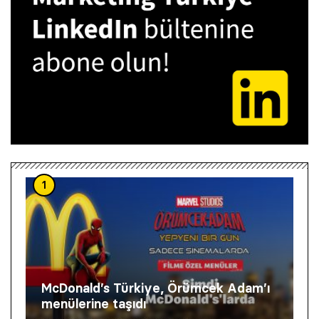
1
McDonald’s Türkiye, Örümcek Adam’ı
menülerine taşıdı