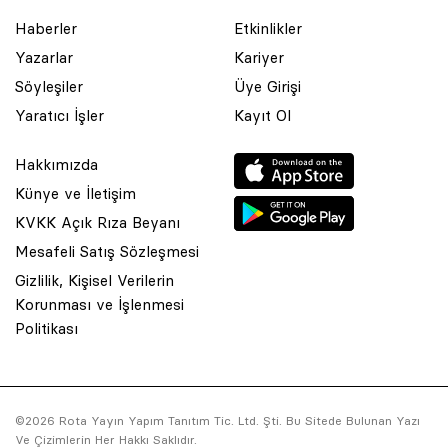
Haberler
Etkinlikler
Yazarlar
Kariyer
Söyleşiler
Üye Girişi
Yaratıcı İşler
Kayıt Ol
Hakkımızda
Künye ve İletişim
KVKK Açık Rıza Beyanı
Mesafeli Satış Sözleşmesi
Gizlilik, Kişisel Verilerin
Korunması ve İşlenmesi
© 2001 Rota Yayın Yapım Tanıtım Tic. Ltd. Şti. Bu Sitede Bulunan
Politikası
Yazı Ve Çizimlerin Her Hakkı Saklıdır.
Asquared WordPress Agency
tarafından tasarlanmış ve
kodlanmıştır.
©2026 Rota Yayın Yapım Tanıtım Tic. Ltd. Şti. Bu Sitede Bulunan Yazı
Ve Çizimlerin Her Hakkı Saklıdır.