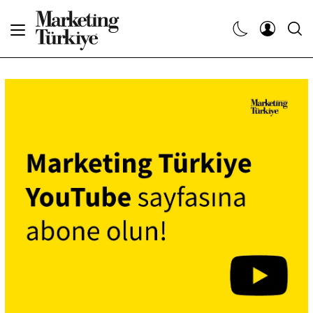
Abone Ol
Haberler
Yaratıcı İşler
Dergiler
Etkinlikler
Söyleşiler
Kariyer