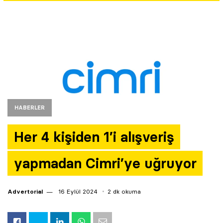
Yazarlar
Araştırma
HABERLER
Her 4 kişiden 1’i alışveriş
yapmadan Cimri’ye uğruyor
Advertorial
16 Eylül 2024
2 dk okuma