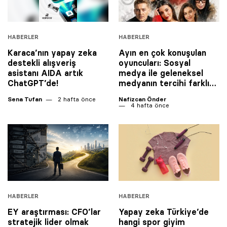
HABERLER
HABERLER
Karaca’nın yapay zeka
Ayın en çok konuşulan
destekli alışveriş
oyuncuları: Sosyal
asistanı AIDA artık
medya ile geleneksel
ChatGPT’de!
medyanın tercihi farklı…
Sena Tufan
2 hafta önce
Nafizcan Önder
4 hafta önce
HABERLER
HABERLER
EY araştırması: CFO’lar
Yapay zeka Türkiye’de
stratejik lider olmak
hangi spor giyim