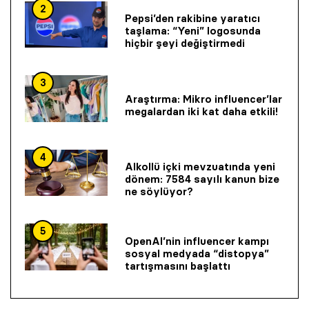
2
Pepsi’den rakibine yaratıcı
taşlama: “Yeni” logosunda
hiçbir şeyi değiştirmedi
3
Araştırma: Mikro influencer’lar
megalardan iki kat daha etkili!
4
Alkollü içki mevzuatında yeni
dönem: 7584 sayılı kanun bize
ne söylüyor?
5
OpenAI’nin influencer kampı
sosyal medyada “distopya”
tartışmasını başlattı