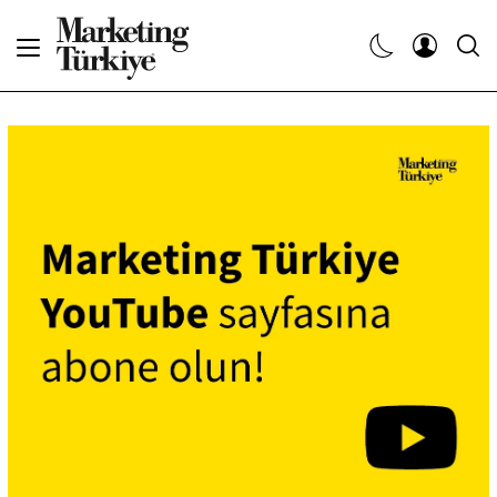
Abone Ol
Haberler
Yaratıcı İşler
Dergiler
Etkinlikler
Söyleşiler
Kariyer