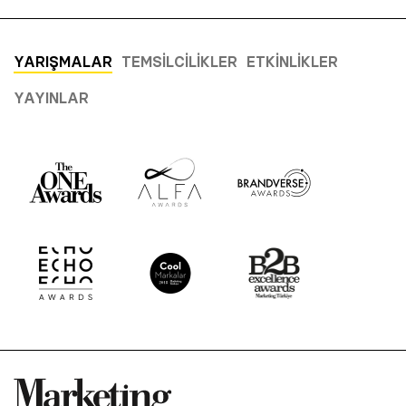
YARIŞMALAR
TEMSILCILIKLER
ETKINLIKLER
YAYINLAR