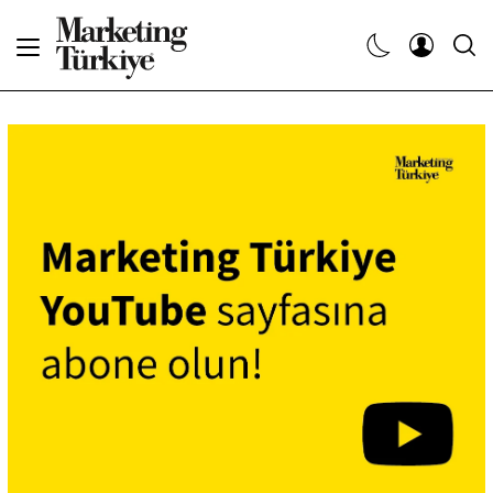
Abone Ol
Haberler
Yaratıcı İşler
Dergiler
Etkinlikler
Söyleşiler
Kariyer