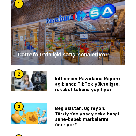
1
Carrefour’da içki satışı sona eriyor!
2
Influencer Pazarlama Raporu
açıklandı: TikTok yükselişte,
rekabet tabana yayılıyor
3
Beş asistan, üç reyon:
Türkiye’de yapay zeka hangi
anne-bebek markalarını
öneriyor?