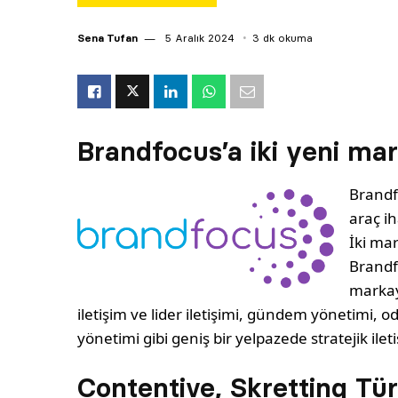
Sena Tufan
5 Aralık 2024
3 dk okuma
Brandfocus’a iki yeni ma
Brandfo
araç ih
İki mar
Brandf
markaya
iletişim ve lider iletişimi, gündem yönetimi, od
yönetimi gibi geniş bir yelpazede stratejik ile
Contentive, Skretting Türk