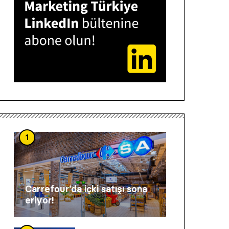
1
Carrefour’da içki satışı sona
eriyor!