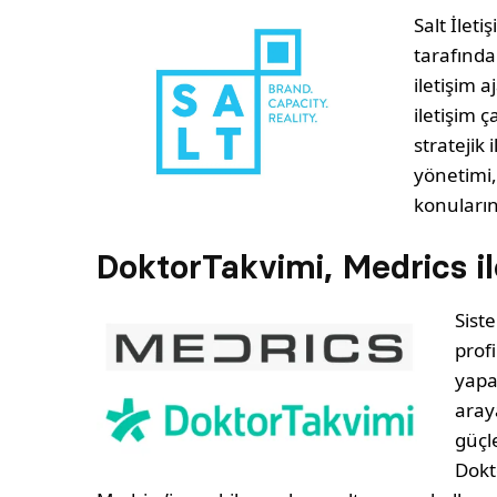
Salt İlet
tarafında
iletişim 
iletişim 
stratejik 
yönetimi, 
konuları
DoktorTakvimi, Medrics ile
Sist
prof
yapan
aray
güçl
Dokt