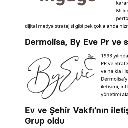
karar
Mille
perfo
dijital medya stratejisi gibi pek çok alanda hi
Dermolisa, By Eve Pr ve st
1993 yılınd
PR ve Stratej
ve halkla il
Dermolisa’y
iletişimi, in
yönetimi al
Ev ve Şehir Vakfı’nın ileti
Grup oldu