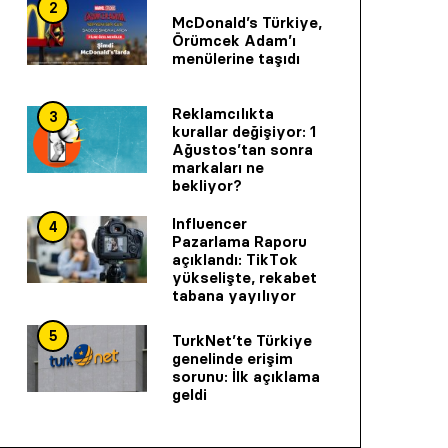
2
McDonald’s Türkiye,
Örümcek Adam’ı
menülerine taşıdı
Reklamcılıkta
3
kurallar değişiyor: 1
Ağustos’tan sonra
markaları ne
bekliyor?
Influencer
4
Pazarlama Raporu
açıklandı: TikTok
yükselişte, rekabet
tabana yayılıyor
5
TurkNet’te Türkiye
genelinde erişim
sorunu: İlk açıklama
geldi