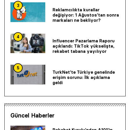
3
Reklamcılıkta kurallar
değişiyor: 1 Ağustos’tan sonra
markaları ne bekliyor?
4
Influencer Pazarlama Raporu
açıklandı: TikTok yükselişte,
rekabet tabana yayılıyor
5
TurkNet’te Türkiye genelinde
erişim sorunu: İlk açıklama
geldi
Güncel Haberler
Rekabet Kurulu’ndan A101’in