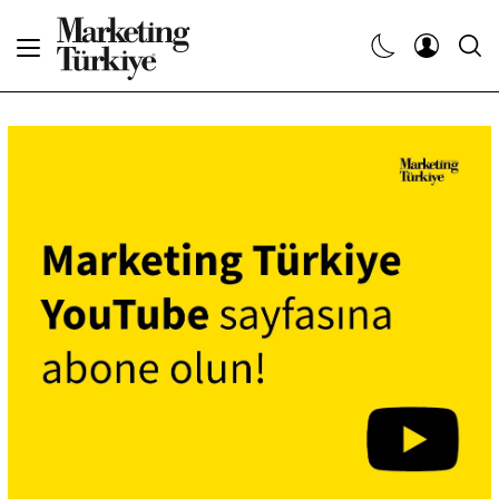
Abone Ol
Haberler
Yaratıcı İşler
Dergiler
Etkinlikler
Söyleşiler
Kariyer