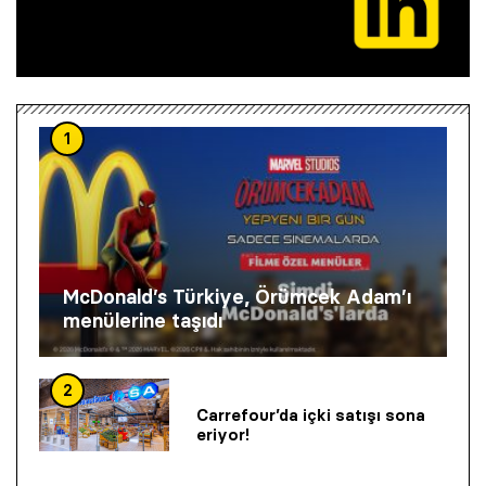
1
McDonald’s Türkiye, Örümcek Adam’ı
menülerine taşıdı
2
Carrefour’da içki satışı sona
eriyor!