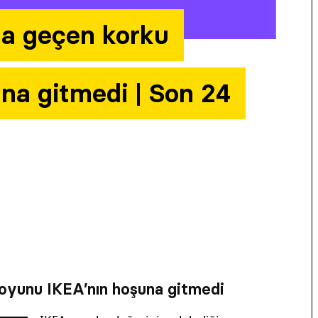
a geçen korku
na gitmedi | Son 24
oyunu IKEA’nın hoşuna gitmedi