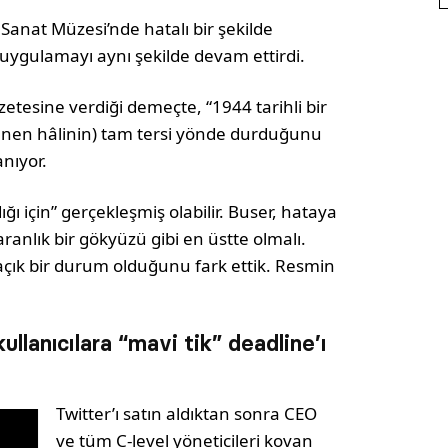
Sanat Müzesi’nde hatalı bir şekilde
uygulamayı aynı şekilde devam ettirdi.
esine verdiği demeçte, “1944 tarihli bir
ilenen hâlinin) tam tersi yönde durduğunu
anıyor.
 için” gerçekleşmiş olabilir. Buser, hataya
aranlık bir gökyüzü gibi en üstte olmalı.
çık bir durum olduğunu fark ettik. Resmin
llanıcılara “mavi tik” deadline’ı
Twitter’ı satın aldıktan sonra CEO
ve tüm C-level yöneticileri kovan