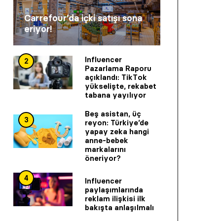
Carrefour’da içki satışı sona
eriyor!
Influencer
2
Pazarlama Raporu
açıklandı: TikTok
yükselişte, rekabet
tabana yayılıyor
Beş asistan, üç
3
reyon: Türkiye’de
yapay zeka hangi
anne-bebek
markalarını
öneriyor?
4
Influencer
paylaşımlarında
reklam ilişkisi ilk
bakışta anlaşılmalı