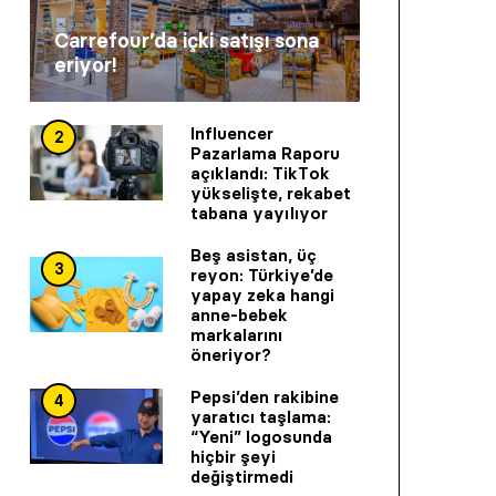
Carrefour’da içki satışı sona
eriyor!
Influencer
2
Pazarlama Raporu
açıklandı: TikTok
yükselişte, rekabet
tabana yayılıyor
Beş asistan, üç
3
reyon: Türkiye’de
yapay zeka hangi
anne-bebek
markalarını
öneriyor?
Pepsi’den rakibine
4
yaratıcı taşlama:
“Yeni” logosunda
hiçbir şeyi
değiştirmedi