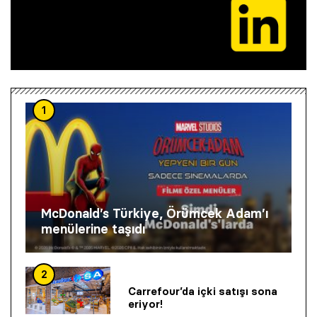
1
McDonald’s Türkiye, Örümcek Adam’ı
menülerine taşıdı
2
Carrefour’da içki satışı sona
eriyor!