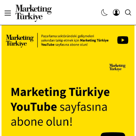
Abone Ol
Haberler
Yaratıcı İşler
Dergiler
Etkinlikler
Söyleşiler
Kariyer