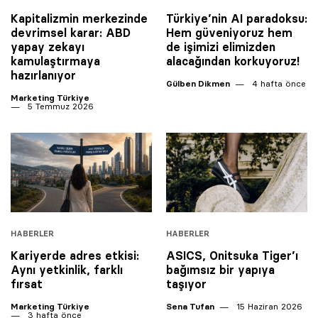
Kapitalizmin merkezinde
Türkiye’nin AI paradoksu:
devrimsel karar: ABD
Hem güveniyoruz hem
yapay zekayı
de işimizi elimizden
kamulaştırmaya
alacağından korkuyoruz!
hazırlanıyor
Gülben Dikmen
4 hafta önce
Marketing Türkiye
5 Temmuz 2026
HABERLER
HABERLER
Kariyerde adres etkisi:
ASICS, Onitsuka Tiger’ı
Aynı yetkinlik, farklı
bağımsız bir yapıya
fırsat
taşıyor
Marketing Türkiye
Sena Tufan
15 Haziran 2026
3 hafta önce