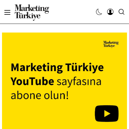
Abone Ol
Haberler
Yaratıcı İşler
Dergiler
Etkinlikler
Söyleşiler
Kariyer