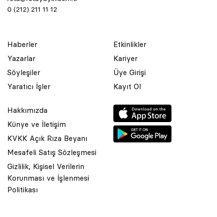
0 (212) 211 11 12
Haberler
Etkinlikler
Yazarlar
Kariyer
Söyleşiler
Üye Girişi
Yaratıcı İşler
Kayıt Ol
Hakkımızda
Künye ve İletişim
KVKK Açık Rıza Beyanı
Mesafeli Satış Sözleşmesi
Gizlilik, Kişisel Verilerin
Korunması ve İşlenmesi
© 2001 Rota Yayın Yapım Tanıtım Tic. Ltd. Şti. Bu Sitede Bulunan
Politikası
Yazı Ve Çizimlerin Her Hakkı Saklıdır.