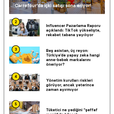
Carrefour’da içki satışı sona eriyor!
2
Influencer Pazarlama Raporu
açıklandı: TikTok yükselişte,
rekabet tabana yayılıyor
3
Beş asistan, üç reyon:
Türkiye’de yapay zeka hangi
anne-bebek markalarını
öneriyor?
4
Yönetim kurulları riskleri
görüyor, ancak yeterince
zaman ayırmıyor
5
Tüketici ne yediğini “şeffaf