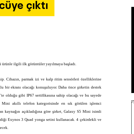
cüye çıktı
ürünle ilgili ilk görüntüler yayılmaya başladı.
. Cihazın, parmak izi ve kalp ritim sensörleri özelliklerine
u bir ekranı olacağı konuşuluyor. Daha önce şirketin destek
te olduğu gibi IP67 sertifikasına sahip olacağı ve bu sayede
.
Mini akıllı telefon kategorisinde en sık görülen işlemci
an kaynağın açıkladığına göre şirket, Galaxy S5 Mini isimli
irdiği Exynos 3 Quad yonga setini kullanacak. 4 çekirdekli ve
necek.