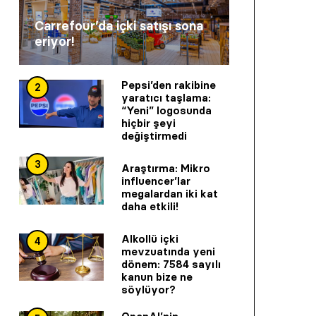
Carrefour’da içki satışı sona
eriyor!
Pepsi’den rakibine
2
yaratıcı taşlama:
“Yeni” logosunda
hiçbir şeyi
değiştirmedi
3
Araştırma: Mikro
influencer’lar
megalardan iki kat
daha etkili!
Alkollü içki
4
mevzuatında yeni
dönem: 7584 sayılı
kanun bize ne
söylüyor?