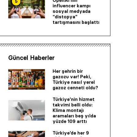
OpenAI’nin
5
influencer kampı
sosyal medyada
“distopya”
tartışmasını başlattı
Güncel Haberler
Her şehrin bir
gazozu var! Peki,
Türkiye nasıl yerel
gazoz cenneti oldu?
Türkiye’nin hizmet
takvimi belli oldu:
Klima montajı
aramaları beş yılda
yüzde 109 arttı
Türkiye’de her 9