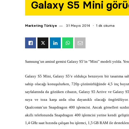
Galaxy S5 Mini görü
Marketing Türkiye
31 Mayıs 2014
1 dk okuma
Samsung’un amiral gemisi Galaxy S5’in “Mini” modeli yolda. Yeni 
Galaxy S5 Mini, Galaxy S5‘e oldukça benzeyen bir tasarıma sahip
sahip olacağı konuşulurken,
720p çözünürlüğünde 4,5 inç boyutl
sayfalarında da gözüken cihazın, Galaxy S5 Active ve Galaxy S5′
suya ve toza karşı azda olsa dayanıklı olacağı öngörülüyor
Qualcomm’un Snapdragon 400 işlemcisi. Ancak görselleri sızdır
akıllı telefonunda Snapdragon 400 işlemcisi yerine kendi gelişt
1,4 GHz saat hızında çalışan bu işlemci, 1,5 GB RAM ile destekle