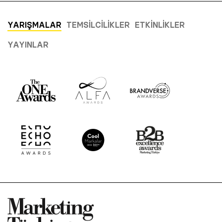
YARIŞMALAR
TEMSILCILIKLER
ETKINLIKLER
YAYINLAR