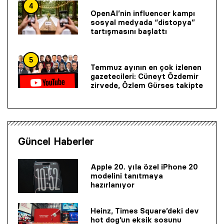
4
OpenAI’nin influencer kampı
sosyal medyada “distopya”
tartışmasını başlattı
5
Temmuz ayının en çok izlenen
gazetecileri: Cüneyt Özdemir
zirvede, Özlem Gürses takipte
Güncel Haberler
Apple 20. yıla özel iPhone 20
modelini tanıtmaya
hazırlanıyor
Heinz, Times Square’deki dev
hot dog’un eksik sosunu