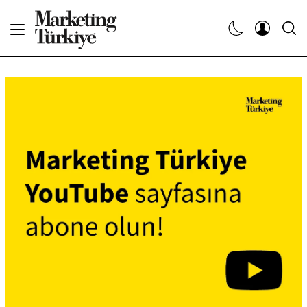
Abone Ol
Haberler
Yaratıcı İşler
Dergiler
Etkinlikler
Söyleşiler
Kariyer