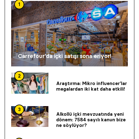
1
Carrefour’da içki satışı sona eriyor!
2
Araştırma: Mikro influencer’lar
megalardan iki kat daha etkili!
3
Alkollü içki mevzuatında yeni
dönem: 7584 sayılı kanun bize
ne söylüyor?