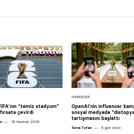
HABERLER
 FIFA’nın “temiz stadyum”
OpenAI’nin influencer kam
 fırsata çevirdi
sosyal medyada “distopy
tartışmasını başlattı
an
16 Haziran 2026
Sena Tufan
4 gün önce