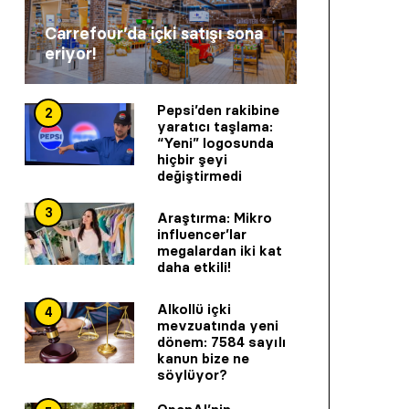
Carrefour’da içki satışı sona
eriyor!
Pepsi’den rakibine
2
yaratıcı taşlama:
“Yeni” logosunda
hiçbir şeyi
değiştirmedi
3
Araştırma: Mikro
influencer’lar
megalardan iki kat
daha etkili!
Alkollü içki
4
mevzuatında yeni
dönem: 7584 sayılı
kanun bize ne
söylüyor?