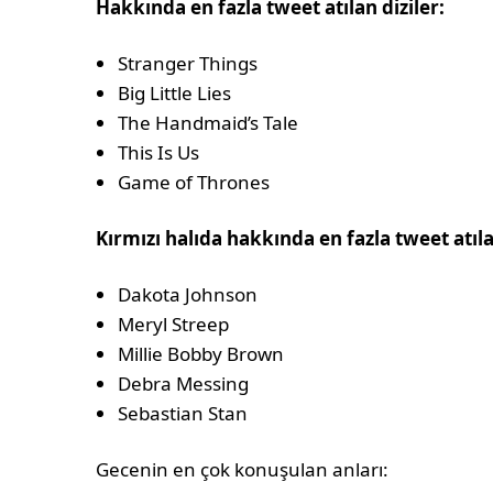
Hakkında en fazla tweet atılan diziler:
Stranger Things
Big Little Lies
The Handmaid’s Tale
This Is Us
Game of Thrones
Kırmızı halıda hakkında en fazla tweet atıla
Dakota Johnson
Meryl Streep
Millie Bobby Brown
Debra Messing
Sebastian Stan
Gecenin en çok konuşulan anları: