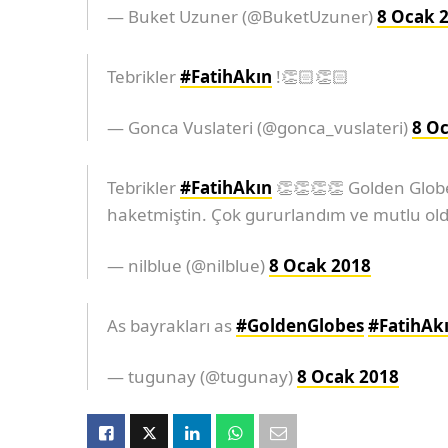
— Buket Uzuner (@BuketUzuner)
8 Ocak 
Tebrikler
#FatihAkın
!👏🏻👏🏻
— Gonca Vuslateri (@gonca_vuslateri)
8 O
Tebrikler
#FatihAkın
👏👏👏👏 Golden Globe 
haketmiştin. Çok gururlandım ve mutlu old
— nilblue (@nilblue)
8 Ocak 2018
As bayrakları as
#GoldenGlobes
#FatihAk
— tugunay (@tugunay)
8 Ocak 2018