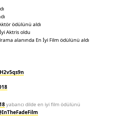
dı
ndı
Aktör ödülünü aldı
yi Aktris oldu
drama alanında En İyi Film ödülünü aldı
QH2v5qs9n
018
18
yabancı dilde en iyi film ödülünü
@InTheFadeFilm