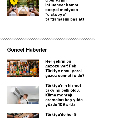
OpenAI’nin
5
influencer kampı
sosyal medyada
“distopya”
tartışmasını başlattı
Güncel Haberler
Her şehrin bir
gazozu var! Peki,
Türkiye nasıl yerel
gazoz cenneti oldu?
Türkiye’nin hizmet
takvimi belli oldu:
Klima montajı
aramaları beş yılda
yüzde 109 arttı
Türkiye’de her 9