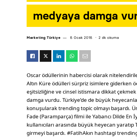
medyaya damga vu
Marketing Türkiye
8 Ocak 2018
2 dk okuma
Oscar ödüllerinin habercisi olarak nitelendiril
Altın Küre ödülleri sürpriz isimlere giderken 
eşitsizliğine ve cinsel istismara dikkat çekm
damga vurdu. Türkiye’de de büyük heyecanla i
konuşularak trending topic olmayı başardı. Ü
Fade (Paramparça) filmi ile Yabancı Dilde En İy
kullanıcıları arasında büyük heyecan yaratıp 
girmeyi başardı. #FatihAkın hashtagi trending