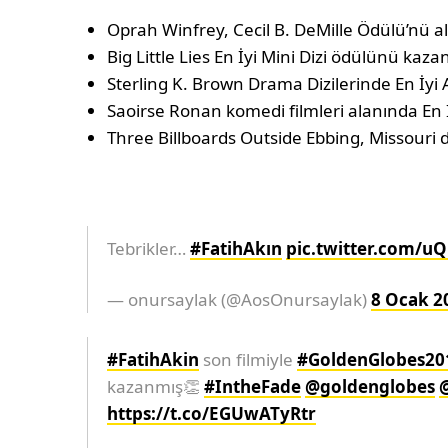
Oprah Winfrey, Cecil B. DeMille Ödülü’nü al
Big Little Lies En İyi Mini Dizi ödülünü kaza
Sterling K. Brown Drama Dizilerinde En İyi 
Saoirse Ronan komedi filmleri alanında En İ
Three Billboards Outside Ebbing, Missouri 
Tebrikler…
#FatihAkın
pic.twitter.com/u
— onursaylak (@AosOnursaylak)
8 Ocak 2
#FatihAkin
son filmiyle
#GoldenGlobes20
kazanmış👏
#IntheFade
@goldenglobes
https://t.co/EGUwATyRtr