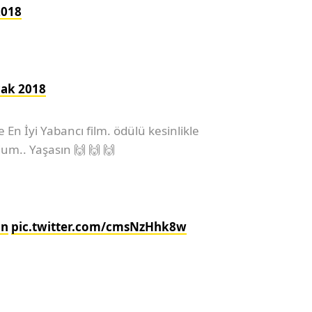
2018
cak 2018
En İyi Yabancı film. ödülü kesinlikle
um.. Yaşasın 🙌 🙌 🙌
ın
pic.twitter.com/cmsNzHhk8w