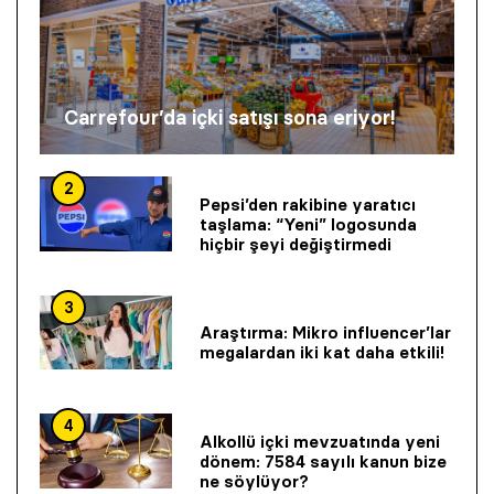
Carrefour’da içki satışı sona eriyor!
2
Pepsi’den rakibine yaratıcı
taşlama: “Yeni” logosunda
hiçbir şeyi değiştirmedi
3
Araştırma: Mikro influencer’lar
megalardan iki kat daha etkili!
4
Alkollü içki mevzuatında yeni
dönem: 7584 sayılı kanun bize
ne söylüyor?