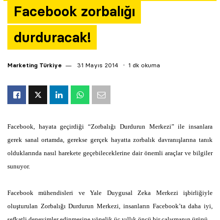
Facebook zorbalığı
Yazarlar
durduracak!
Araştırma
Marketing Türkiye
31 Mayıs 2014
1 dk okuma
Facebook, hayata geçirdiği “Zorbalığı Durdurun Merkezi” ile insanlara
gerek sanal ortamda, gerekse gerçek hayatta zorbalık davranışlarına tanık
olduklarında nasıl harekete geçebileceklerine dair önemli araçlar ve bilgiler
sunuyor.
Facebook mühendisleri ve Yale Duygusal Zeka Merkezi işbirliğiyle
oluşturulan Zorbalığı Durdurun Merkezi, insanların Facebook’ta daha iyi,
şefkatli deneyimler edinmesine yönelik üç yıllık öncü bir çalışmanın ürünü.