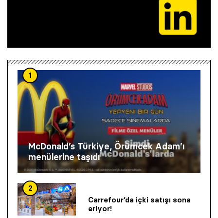
1
McDonald’s Türkiye, Örümcek Adam’ı
menülerine taşıdı
2
Carrefour’da içki satışı sona
eriyor!