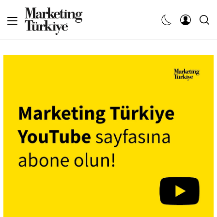
Abone Ol
Haberler
Yaratıcı İşler
Dergiler
Etkinlikler
Söyleşiler
Kariyer