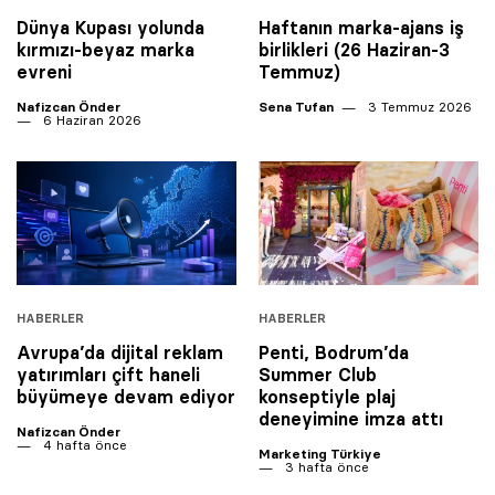
Dünya Kupası yolunda
Haftanın marka-ajans iş
kırmızı-beyaz marka
birlikleri (26 Haziran-3
evreni
Temmuz)
Nafizcan Önder
Sena Tufan
3 Temmuz 2026
6 Haziran 2026
HABERLER
HABERLER
Avrupa’da dijital reklam
Penti, Bodrum’da
yatırımları çift haneli
Summer Club
büyümeye devam ediyor
konseptiyle plaj
deneyimine imza attı
Nafizcan Önder
4 hafta önce
Marketing Türkiye
3 hafta önce