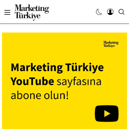
Abone Ol
Haberler
Yaratıcı İşler
Dergiler
Etkinlikler
Söyleşiler
Kariyer