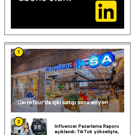
1
Carrefour’da içki satışı sona eriyor!
2
Influencer Pazarlama Raporu
açıklandı: TikTok yükselişte,