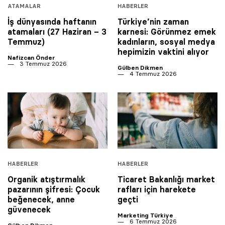
ATAMALAR
HABERLER
İş dünyasında haftanın
Türkiye’nin zaman
atamaları (27 Haziran – 3
karnesi: Görünmez emek
Temmuz)
kadınların, sosyal medya
hepimizin vaktini alıyor
Nafizcan Önder
3 Temmuz 2026
Gülben Dikmen
4 Temmuz 2026
HABERLER
HABERLER
Organik atıştırmalık
Ticaret Bakanlığı market
pazarının şifresi: Çocuk
rafları için harekete
beğenecek, anne
geçti
güvenecek
Marketing Türkiye
6 Temmuz 2026