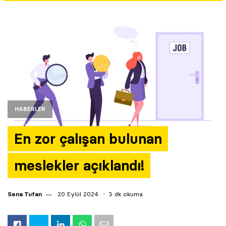
Yazarlar
Araştırma
HABERLER
En zor çalışan bulunan
meslekler açıklandı!
Sena Tufan
20 Eylül 2024
3 dk okuma