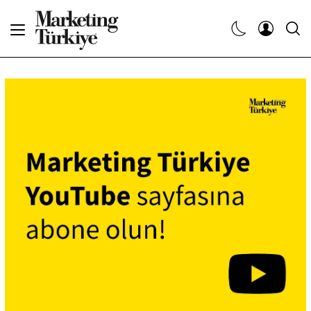
Abone Ol
Haberler
Yaratıcı İşler
Dergiler
Etkinlikler
Söyleşiler
Kariyer