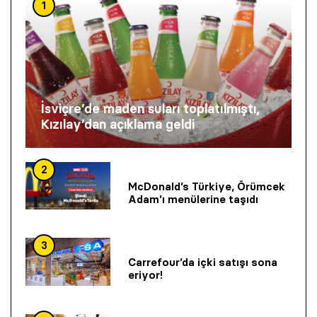
1
İsviçre’de maden suları toplatılmıştı,
Kızılay’dan açıklama geldi
2
McDonald’s Türkiye, Örümcek
Adam’ı menülerine taşıdı
3
Carrefour’da içki satışı sona
eriyor!