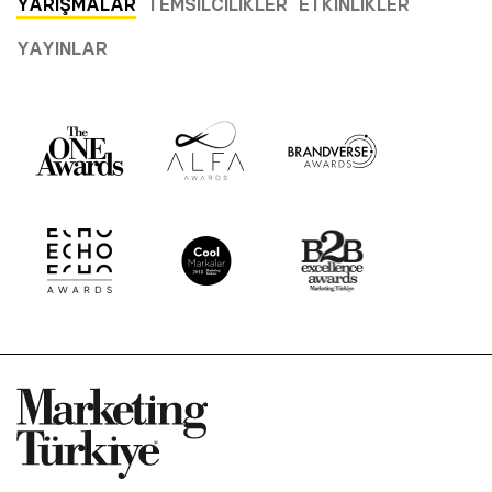
YARIŞMALAR
TEMSILCILIKLER
ETKINLIKLER
YAYINLAR