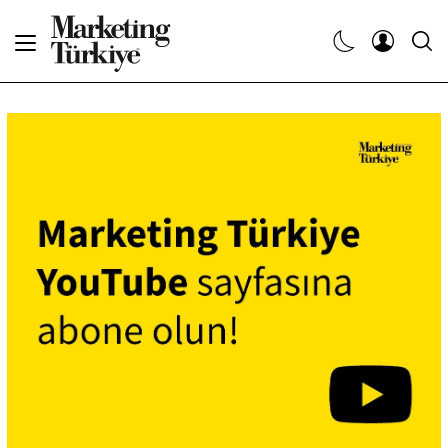
Abone Ol
Haberler
Yaratıcı İşler
Dergiler
Etkinlikler
Söyleşiler
Kariyer