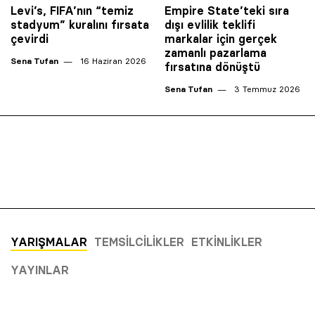
Levi’s, FIFA’nın “temiz
Empire State’teki sıra
stadyum” kuralını fırsata
dışı evlilik teklifi
çevirdi
markalar için gerçek
zamanlı pazarlama
Sena Tufan
16 Haziran 2026
fırsatına dönüştü
Sena Tufan
3 Temmuz 2026
YARIŞMALAR
TEMSILCILIKLER
ETKINLIKLER
YAYINLAR