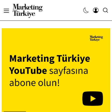
Abone Ol
Haberler
Yaratıcı İşler
Dergiler
Etkinlikler
Söyleşiler
Kariyer