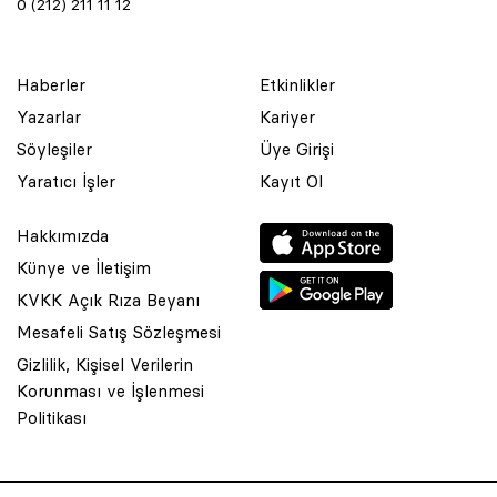
0 (212) 211 11 12
Haberler
Etkinlikler
Yazarlar
Kariyer
Söyleşiler
Üye Girişi
Yaratıcı İşler
Kayıt Ol
Hakkımızda
Künye ve İletişim
KVKK Açık Rıza Beyanı
Mesafeli Satış Sözleşmesi
Gizlilik, Kişisel Verilerin
Korunması ve İşlenmesi
© 2001 Rota Yayın Yapım Tanıtım Tic. Ltd. Şti. Bu Sitede Bulunan
Politikası
Yazı Ve Çizimlerin Her Hakkı Saklıdır.
Asquared WordPress Agency
tarafından tasarlanmış ve