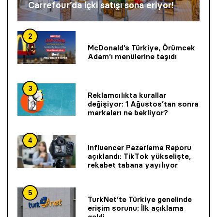
Carrefour’da içki satışı sona eriyor!
2
McDonald’s Türkiye, Örümcek
Adam’ı menülerine taşıdı
3
Reklamcılıkta kurallar
değişiyor: 1 Ağustos’tan sonra
markaları ne bekliyor?
4
Influencer Pazarlama Raporu
açıklandı: TikTok yükselişte,
rekabet tabana yayılıyor
5
TurkNet’te Türkiye genelinde
erişim sorunu: İlk açıklama
geldi