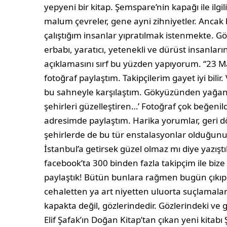
yepyeni bir kitap. Şemspare’nin kapağı ile ilgi
malum çevreler, gene ayni zihniyetler. Ancak
çalıştığım insanlar yıpratılmak istenmekte. 
erbabı, yaratıcı, yetenekli ve dürüst insanları
açıklamasını sırf bu yüzden yapıyorum. “23 M
fotoğraf paylaştım. Takipçilerim gayet iyi bili
bu sahneyle karşılaştım. Gökyüzünden yağan şe
şehirleri güzelleştiren…’ Fotoğraf çok beğenil
adresimde paylaştım. Harika yorumlar, geri 
şehirlerde de bu tür enstalasyonlar olduğunu 
İstanbul’a getirsek güzel olmaz mı diye yazıştı
facebook’ta 300 binden fazla takipçim ile biz
paylaştık! Bütün bunlara rağmen bugün çıkıp d
cehaletten ya art niyetten uluorta suçlamalar
kapakta değil, gözlerindedir. Gözlerindeki ve
Elif Şafak’ın Doğan Kitap’tan çıkan yeni kitab