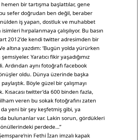
li hemen bir tartışma başlattılar, gene
 bu sefer doğrudan ben değil, beraber
Gönülden iş yapan, dostluk ve muhabbet
n isimleri hırpalanmaya çalışılıyor. Bu basın
art 2012’de kendi twitter adresimden bir
r. Ve altına yazdım: ‘Bugün yolda yürürken
msiyeler. Yaratıcı fikir yaşadığımız
di. Ardından aynı fotoğrafı facebook
dönüşler oldu. Dünya üzerinde başka
paylaştık. Böyle güzel bir çalışmayı
k. Kısacası twitter’da 600 binden fazla,
e ilham veren bu sokak fotoğrafını zaten
a yeni bir şey keşfetmiş gibi, ya
da bulunanlar var. Lakin sorun, gördükleri
 gönüllerindeki perdede…”
ı Şemspare’nin Fethi İzan imzalı kapak