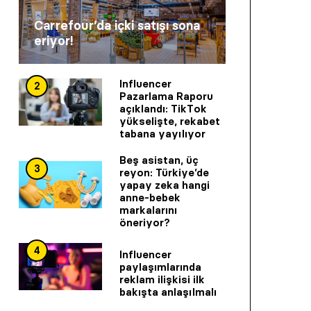
Carrefour’da içki satışı sona
eriyor!
Influencer
2
Pazarlama Raporu
açıklandı: TikTok
yükselişte, rekabet
tabana yayılıyor
Beş asistan, üç
3
reyon: Türkiye’de
yapay zeka hangi
anne-bebek
markalarını
öneriyor?
4
Influencer
paylaşımlarında
reklam ilişkisi ilk
bakışta anlaşılmalı