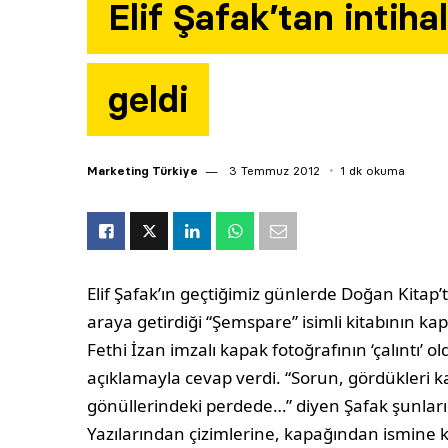
Elif Şafak’tan intiha
geldi
Marketing Türkiye
3 Temmuz 2012
1 dk okuma
Elif Şafak’ın geçtiğimiz günlerde Doğan Kitap’
araya getirdiği “Şemspare” isimli kitabının kap
Fethi İzan imzalı kapak fotoğrafının ‘çalıntı’ o
açıklamayla cevap verdi. “Sorun, gördükleri ka
gönüllerindeki perdede…” diyen Şafak şunlar
Yazılarından çizimlerine, kapağından ismine k