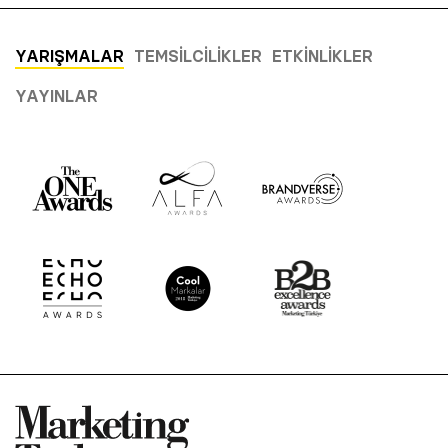
YARIŞMALAR
TEMSILCILIKLER
ETKINLIKLER
YAYINLAR