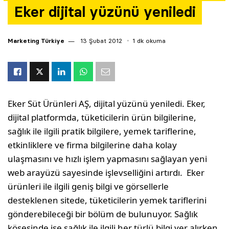
Eker dijital yüzünü yeniledi
Yazarlar
Araştırma
Marketing Türkiye
13 Şubat 2012
1 dk okuma
Eker Süt Ürünleri AŞ, dijital yüzünü yeniledi. Eker,
dijital platformda, tüketicilerin ürün bilgilerine,
sağlık ile ilgili pratik bilgilere, yemek tariflerine,
etkinliklere ve firma bilgilerine daha kolay
ulaşmasını ve hızlı işlem yapmasını sağlayan yeni
web arayüzü sayesinde işlevselliğini artırdı. Eker
ürünleri ile ilgili geniş bilgi ve görsellerle
desteklenen sitede, tüketicilerin yemek tariflerini
gönderebileceği bir bölüm de bulunuyor. Sağlık
köşesinde ise sağlık ile ilgili her türlü bilgi yer alırken,