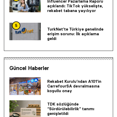
Influencer Pazarlama Raporu
açıklandı: TikTok yükselişte,
rekabet tabana yayılıyor
5
TurkNet’te Türkiye genelinde
erişim sorunu: İlk açıklama
geldi
Güncel Haberler
Rekabet Kurulu’ndan A101’in
CarrefourSA devralmasına
koşullu onay
TDK sözlüğünde
“Sürdürülebilirlik” tanımı
genişletildi