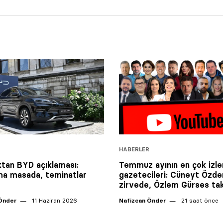
HABERLER
ktan BYD açıklaması:
Temmuz ayının en çok izl
a masada, teminatlar
gazetecileri: Cüneyt Özde
”
zirvede, Özlem Gürses ta
Önder
11 Haziran 2026
Nafizcan Önder
21 saat önce