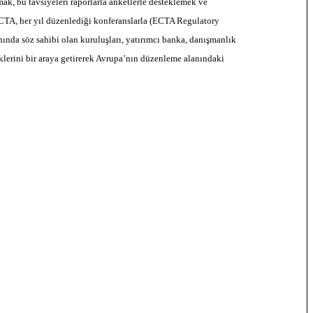
, bu tavsiyeleri raporlarla anketlerle desteklemek ve
CTA, her yıl düzenlediği konferanslarla (ECTA Regulatory
nda söz sahibi olan kuruluşları, yatırımcı banka, danışmanlık
neklerini bir araya getirerek Avrupa’nın düzenleme alanındaki