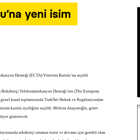
’na yeni isim
kasyon Derneği (ECTA) Yönetim Kurulu’na seçildi.
rupa Rekabetçi Telekomünikasyon Derneği’nin (The European
 genel kurul toplantısında TurkNet Hukuk ve Regülasyondan
etim kurulu üyeliğine seçildi. Meltem Anayaroğlu, görev
liyet gösterecek.
syonunda rekabetçi ortamın tesisi ve devamı için gerekli olan