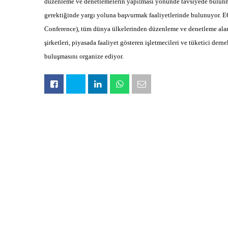
düzenleme ve denetlemelerin yapılması yönünde tavsiyede bulunmak
gerektiğinde yargı yoluna başvurmak faaliyetlerinde bulunuyor. E
Conference), tüm dünya ülkelerinden düzenleme ve denetleme alanı
şirketleri, piyasada faaliyet gösteren işletmecileri ve tüketici der
buluşmasını organize ediyor.