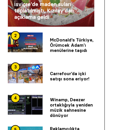
İsviçre’de maden suları
toplatılmıştı, Kızılay’dan
açıklama geldi
2
McDonald’s Türkiye,
Örümcek Adam’ı
menülerine taşıdı
3
Carrefour’da içki
satışı sona eriyor!
4
Winamp, Deezer
ortaklığıyla yeniden
müzik sahnesine
dönüyor
Reklamcılıkta
5