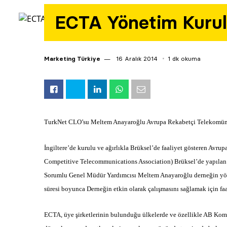
ECTA Yönetim Kurulu
Marketing Türkiye
16 Aralık 2014
1 dk okuma
TurkNet CLO’su Meltem Anayaroğlu Avrupa Rekabetçi Telekomüni
İngiltere’de kurulu ve ağırlıkla Brüksel’de faaliyet gösteren Av
Competitive Telecommunications Association) Brüksel’de yapılan
Sorumlu Genel Müdür Yardımcısı Meltem Anayaroğlu derneğin yön
süresi boyunca Derneğin etkin olarak çalışmasını sağlamak için faa
ECTA, üye şirketlerinin bulunduğu ülkelerde ve özellikle AB Komi