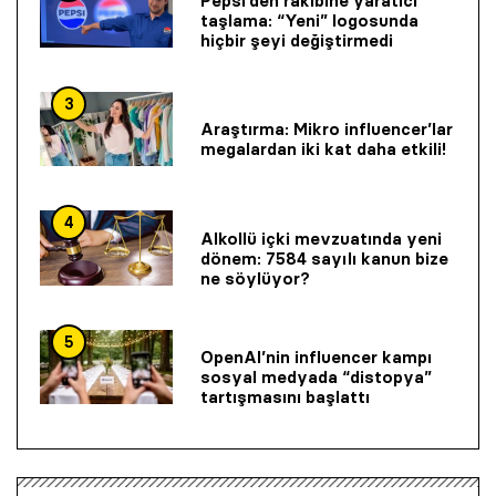
Pepsi’den rakibine yaratıcı
taşlama: “Yeni” logosunda
hiçbir şeyi değiştirmedi
3
Araştırma: Mikro influencer’lar
megalardan iki kat daha etkili!
4
Alkollü içki mevzuatında yeni
dönem: 7584 sayılı kanun bize
ne söylüyor?
5
OpenAI’nin influencer kampı
sosyal medyada “distopya”
tartışmasını başlattı