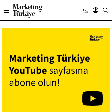
Abone Ol
Haberler
Yaratıcı İşler
Dergiler
Etkinlikler
Söyleşiler
Kariyer