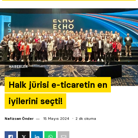
Yazarlar
Araştırma
HABERLER
Halk jürisi e-ticaretin en
iyilerini seçti!
Nafizcan Önder
15 Mayıs 2024
2 dk okuma