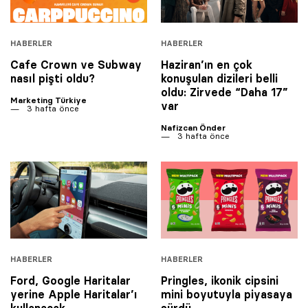
HABERLER
HABERLER
Cafe Crown ve Subway
Haziran’ın en çok
nasıl pişti oldu?
konuşulan dizileri belli
oldu: Zirvede “Daha 17”
Marketing Türkiye
var
3 hafta önce
Nafizcan Önder
3 hafta önce
HABERLER
HABERLER
Ford, Google Haritalar
Pringles, ikonik cipsini
yerine Apple Haritalar’ı
mini boyutuyla piyasaya