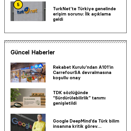
5
TurkNet’te Türkiye genelinde
erişim sorunu: İlk açıklama
geldi
Güncel Haberler
Rekabet Kurulu’ndan A101’in
CarrefourSA devralmasına
koşullu onay
TDK sözlüğünde
“Sürdürülebilirlik” tanımı
genişletildi
Google DeepMind’da Türk bilim
insanına kritik görev…