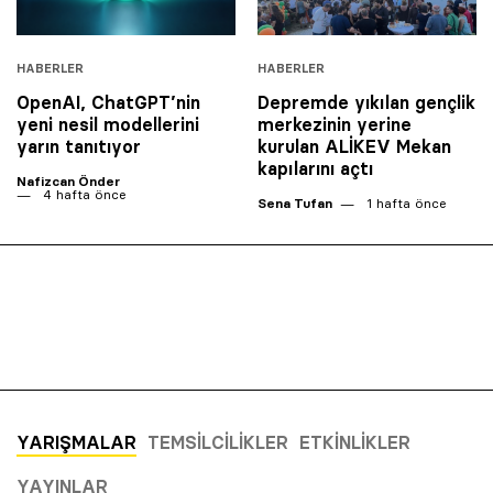
HABERLER
HABERLER
OpenAI, ChatGPT’nin
Depremde yıkılan gençlik
yeni nesil modellerini
merkezinin yerine
yarın tanıtıyor
kurulan ALİKEV Mekan
kapılarını açtı
Nafizcan Önder
4 hafta önce
Sena Tufan
1 hafta önce
YARIŞMALAR
TEMSILCILIKLER
ETKINLIKLER
YAYINLAR