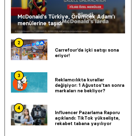
McDonald’s Türkiye, Örümcek Adam’ı
menülerine taşıdı
2
Carrefour’da içki satışı sona
eriyor!
3
Reklamcılıkta kurallar
değişiyor: 1 Ağustos’tan sonra
markaları ne bekliyor?
4
Influencer Pazarlama Raporu
açıklandı: TikTok yükselişte,
rekabet tabana yayılıyor