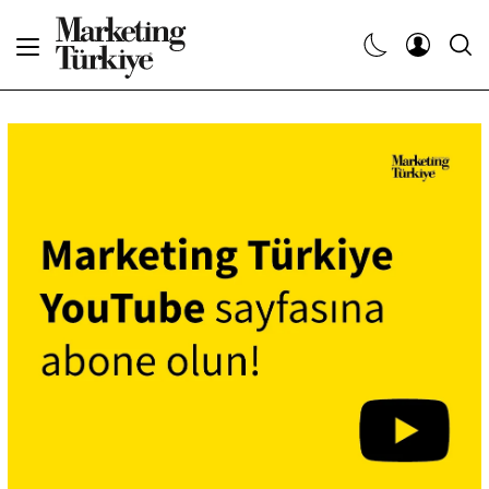
Abone Ol
Haberler
Yaratıcı İşler
Dergiler
Etkinlikler
Söyleşiler
Kariyer