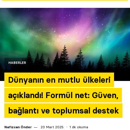
Yazarlar
Araştırma
HABERLER
Dünyanın en mutlu ülkeleri
açıklandı! Formül net: Güven,
bağlantı ve toplumsal destek
Nafizcan Önder
20 Mart 2025
1 dk okuma