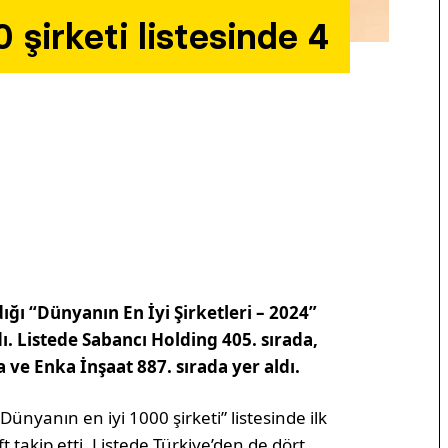
 şirketi listesinde 4
adığı “Dünyanın En İyi Şirketleri – 2024”
dı. Listede Sabancı Holding 405. sırada,
da
ve Enka İnşaat
887. sırada yer aldı.
 “Dünyanın en iyi 1000 şirketi” listesinde ilk
t takip etti. Listede Türkiye’den de dört