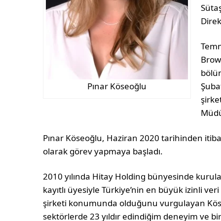
Sütaş
Direk
Temm
Brown
bölü
Şubat
Pınar Köseoğlu
şirke
Müdür
Pınar Köseoğlu, Haziran 2020 tarihinden iti
olarak görev yapmaya başladı.
2010 yılında Hitay Holding bünyesinde kurul
kayıtlı üyesiyle Türkiye’nin en büyük izinli ve
şirketi konumunda olduğunu vurgulayan Köseoğl
sektörlerde 23 yıldır edindiğim deneyim ve biri