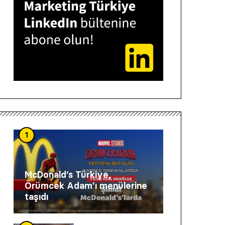
1
McDonald’s Türkiye,
Örümcek Adam’ı menülerine
taşıdı