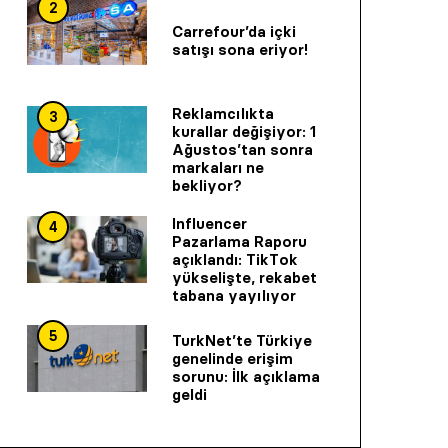
2
Carrefour’da içki
satışı sona eriyor!
Reklamcılıkta
3
kurallar değişiyor: 1
Ağustos’tan sonra
markaları ne
bekliyor?
Influencer
4
Pazarlama Raporu
açıklandı: TikTok
yükselişte, rekabet
tabana yayılıyor
5
TurkNet’te Türkiye
genelinde erişim
sorunu: İlk açıklama
geldi