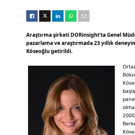
Araştırma şirketi DORinsight’ta Genel Müdü
pazarlama ve araştırmada 23 yıllık deneyim
Köseoğlu getirildi.
Ortad
Bölü
Köseo
başl
panel
olmak
2000 
Berke
Köseo