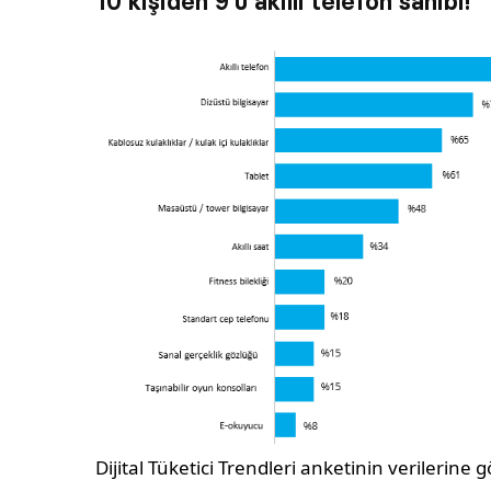
10 kişiden 9’u akıllı telefon sahibi!
Dijital Tüketici Trendleri anketinin verilerine