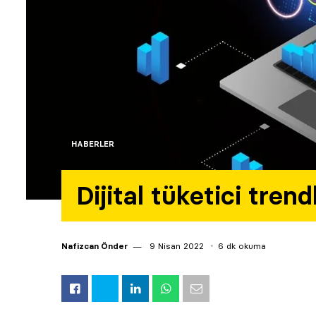
HABERLER
Dijital tüketici tren
Nafizcan Önder
9 Nisan 2022
6 dk okuma