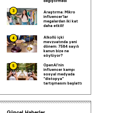
değiştirmedi
3
Araştırma: Mikro
influencer’lar
megalardan iki kat
daha etkili!
Alkollü içki
4
mevzuatında yeni
dönem: 7584 sayılı
kanun bize ne
söylüyor?
OpenAI’nin
5
influencer kampı
sosyal medyada
“distopya”
tartışmasını başlattı
Güncel Haberler