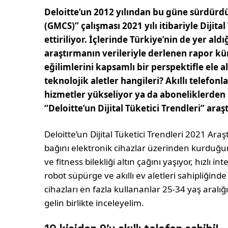
Deloitte’un 2012 yılından bu güne sürdürdü
(GMCS)” çalışması 2021 yılı itibariyle Dijita
ettiriliyor. İçlerinde Türkiye’nin de yer ald
araştırmanın verileriyle derlenen rapor kür
eğilimlerini kapsamlı bir perspektifle ele a
teknolojik aletler hangileri? Akıllı telefonla
hizmetler yükseliyor ya da aboneliklerden 
“Deloitte’un Dijital Tüketici Trendleri” ar
Deloitte’un Dijital Tüketici Trendleri 2021 Araş
bağını elektronik cihazlar üzerinden kurduğun
ve fitness bilekliği altın çağını yaşıyor, hızlı in
robot süpürge ve akıllı ev aletleri sahipliğind
cihazları en fazla kullananlar 25-34 yaş aralı
gelin birlikte inceleyelim.