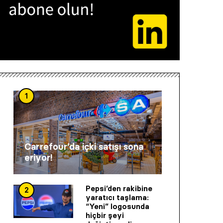
1
Carrefour’da içki satışı sona
eriyor!
Pepsi’den rakibine
2
yaratıcı taşlama:
“Yeni” logosunda
hiçbir şeyi