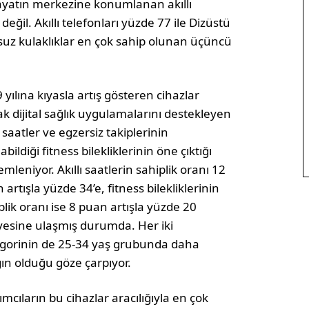
 hayatın merkezine konumlanan akıllı
değil. Akıllı telefonları yüzde 77 ile Dizüstü
osuz kulaklıklar en çok sahip olunan üçüncü
 yılına kıyasla artış gösteren cihazlar
ak dijital sağlık uygulamalarını destekleyen
ı saatler ve egzersiz takiplerinin
abildiği fitness bilekliklerinin öne çıktığı
emleniyor. Akıllı saatlerin sahiplik oranı 12
 artışla yüzde 34’e, fitness bilekliklerinin
plik oranı ise 8 puan artışla yüzde 20
yesine ulaşmış durumda. Her iki
gorinin de 25-34 yaş grubunda daha
ın olduğu göze çarpıyor.
lımcıların bu cihazlar aracılığıyla en çok