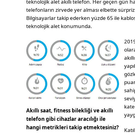
teknolojik alet akıllı telefon. Her geçen gün
telefonların zirvede yer alması elbette sürpriz 
Bilgisayarlar takip ederken yüzde 65 ile kabl
teknolojik alet konumunda.
2019
olar
akıll
yapıl
gözl
puan
sahi
sevi
kate
Akıllı saat, fitness bilekliği ve akıllı
yayg
telefon gibi cihazlar aracılığı ile
hangi metrikleri takip etmektesiniz?
Katı