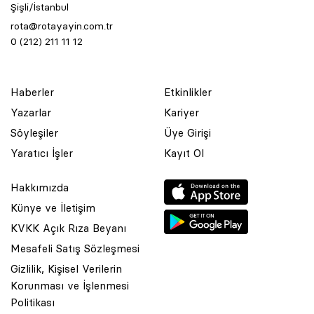
Şişli/İstanbul
rota@rotayayin.com.tr
0 (212) 211 11 12
Haberler
Etkinlikler
Yazarlar
Kariyer
Söyleşiler
Üye Girişi
Yaratıcı İşler
Kayıt Ol
Hakkımızda
Künye ve İletişim
KVKK Açık Rıza Beyanı
Mesafeli Satış Sözleşmesi
Gizlilik, Kişisel Verilerin
Korunması ve İşlenmesi
© 2001 Rota Yayın Yapım Tanıtım Tic. Ltd. Şti. Bu Sitede Bulunan
Politikası
Yazı Ve Çizimlerin Her Hakkı Saklıdır.