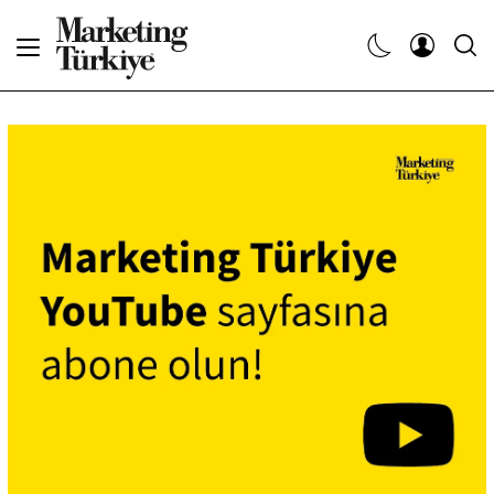
Abone Ol
Haberler
Yaratıcı İşler
Dergiler
Etkinlikler
Söyleşiler
Kariyer