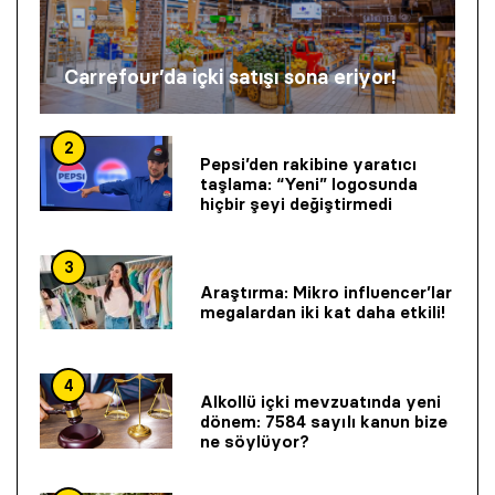
Carrefour’da içki satışı sona eriyor!
2
Pepsi’den rakibine yaratıcı
taşlama: “Yeni” logosunda
hiçbir şeyi değiştirmedi
3
Araştırma: Mikro influencer’lar
megalardan iki kat daha etkili!
4
Alkollü içki mevzuatında yeni
dönem: 7584 sayılı kanun bize
ne söylüyor?