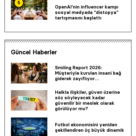
5
OpenAI’nin influencer kampı
sosyal medyada “distopya”
tartışmasını başlattı
Güncel Haberler
Smiling Report 2026:
Müşteriyle kurulan insani bağ
giderek zayıflıyor…
Halkla ilişkiler, güven üzerine
söz söyleyecek kadar
güvenilir bir mes­lek olarak
görülüyor mu?
Futbol ekonomisini yeniden
şekillendiren üç büyük dinamik