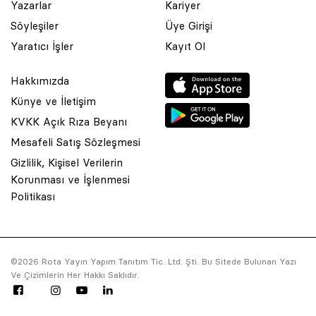
Yazarlar
Kariyer
Söyleşiler
Üye Girişi
Yaratıcı İşler
Kayıt Ol
Hakkımızda
Künye ve İletişim
KVKK Açık Rıza Beyanı
Mesafeli Satış Sözleşmesi
Gizlilik, Kişisel Verilerin
Korunması ve İşlenmesi
© 2001 Rota Yayın Yapım Tanıtım Tic. Ltd. Şti. Bu Sitede Bulunan
Politikası
Yazı Ve Çizimlerin Her Hakkı Saklıdır.
Asquared WordPress Agency
tarafından tasarlanmış ve
kodlanmıştır.
©2026 Rota Yayın Yapım Tanıtım Tic. Ltd. Şti. Bu Sitede Bulunan Yazı
Ve Çizimlerin Her Hakkı Saklıdır.