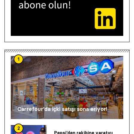
1
Carrefour’da içki satışı sona eriyor!
2
Pepsi’den rakibine yaratıcı