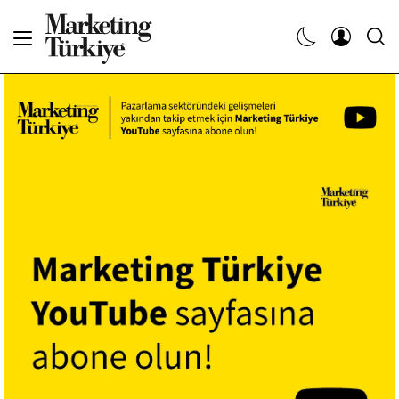
Abone Ol
Haberler
Yaratıcı İşler
Dergiler
Etkinlikler
Söyleşiler
Kariyer