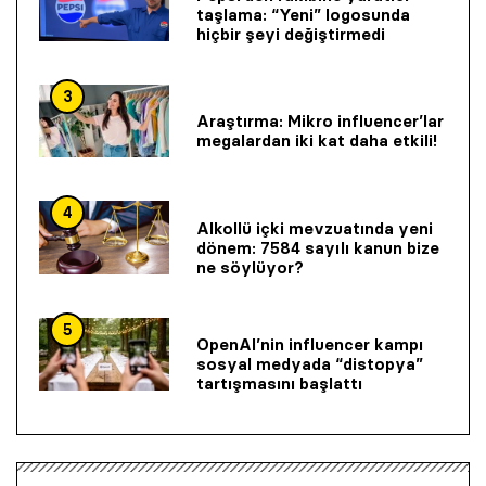
taşlama: “Yeni” logosunda
hiçbir şeyi değiştirmedi
3
Araştırma: Mikro influencer’lar
megalardan iki kat daha etkili!
4
Alkollü içki mevzuatında yeni
dönem: 7584 sayılı kanun bize
ne söylüyor?
5
OpenAI’nin influencer kampı
sosyal medyada “distopya”
tartışmasını başlattı