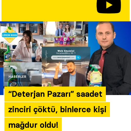
Yazarlar
Araştırma
HABERLER
“Deterjan Pazarı” saadet
zinciri çöktü, binlerce kişi
mağdur oldu!