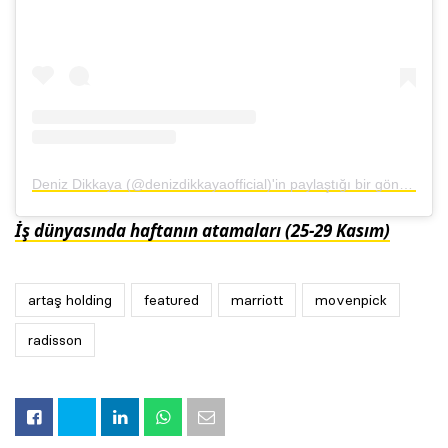
Deniz Dikkaya (@denizdikkayaofficial)'in paylaştığı bir gönderi
İş dünyasında haftanın atamaları (25-29 Kasım)
artaş holding
featured
marriott
movenpick
radisson