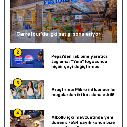
Carrefour’da içki satışı sona eriyor!
2
Pepsi’den rakibine yaratıcı
taşlama: “Yeni” logosunda
hiçbir şeyi değiştirmedi
3
Araştırma: Mikro influencer’lar
megalardan iki kat daha etkili!
4
Alkollü içki mevzuatında yeni
dönem: 7584 sayılı kanun bize