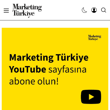
Abone Ol
Haberler
Yaratıcı İşler
Dergiler
Etkinlikler
Söyleşiler
Kariyer