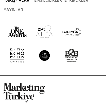
YARIŞMALAR
TEMSILCILIKLER
ETKINLIKLER
YAYINLAR