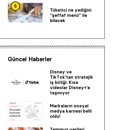
5
Tüketici ne yediğini
“şeffaf menü” ile
bilecek
Güncel Haberler
Disney ve
TikTok’tan stratejik
iş birliği: Kısa
videolar Disney+’a
taşınıyor
Markaların sosyal
medya karnesi belli
oldu!
Temmuz verileri