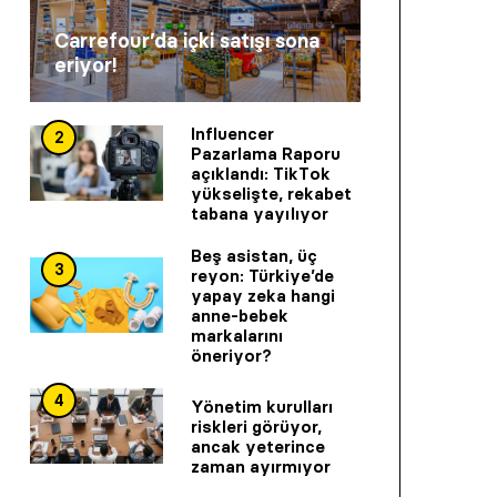
Carrefour’da içki satışı sona
eriyor!
Influencer
2
Pazarlama Raporu
açıklandı: TikTok
yükselişte, rekabet
tabana yayılıyor
Beş asistan, üç
3
reyon: Türkiye’de
yapay zeka hangi
anne-bebek
markalarını
öneriyor?
4
Yönetim kurulları
riskleri görüyor,
ancak yeterince
zaman ayırmıyor