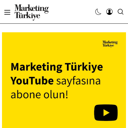
Abone Ol
Haberler
Yaratıcı İşler
Dergiler
Etkinlikler
Söyleşiler
Kariyer