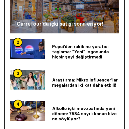
Carrefour’da içki satışı sona eriyor!
2
Pepsi’den rakibine yaratıcı
taşlama: “Yeni” logosunda
hiçbir şeyi değiştirmedi
3
Araştırma: Mikro influencer’lar
megalardan iki kat daha etkili!
4
Alkollü içki mevzuatında yeni
dönem: 7584 sayılı kanun bize
ne söylüyor?