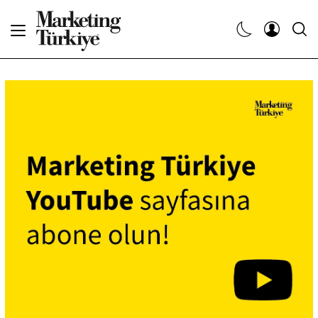
Abone Ol
Haberler
Yaratıcı İşler
Dergiler
Etkinlikler
Söyleşiler
Kariyer