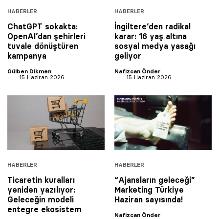
HABERLER
HABERLER
ChatGPT sokakta:
İngiltere’den radikal
OpenAI’dan şehirleri
karar: 16 yaş altına
tuvale dönüştüren
sosyal medya yasağı
kampanya
geliyor
Gülben Dikmen
Nafizcan Önder
15 Haziran 2026
15 Haziran 2026
HABERLER
HABERLER
Ticaretin kuralları
“Ajansların geleceği”
yeniden yazılıyor:
Marketing Türkiye
Geleceğin modeli
Haziran sayısında!
entegre ekosistem
Nafizcan Önder