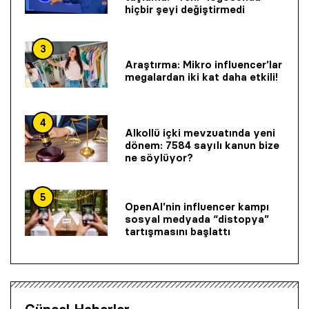
hiçbir şeyi değiştirmedi
3
Araştırma: Mikro influencer’lar
megalardan iki kat daha etkili!
4
Alkollü içki mevzuatında yeni
dönem: 7584 sayılı kanun bize
ne söylüyor?
5
OpenAI’nin influencer kampı
sosyal medyada “distopya”
tartışmasını başlattı