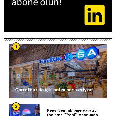
1
Carrefour’da içki satışı sona eriyor!
2
Pepsi’den rakibine yaratıcı
taşlama: “Yeni” logosunda