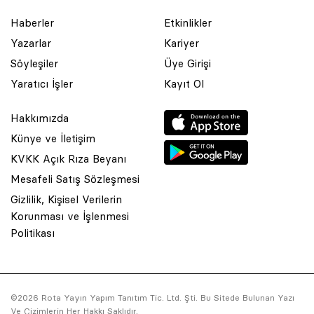
Haberler
Etkinlikler
Yazarlar
Kariyer
Söyleşiler
Üye Girişi
Yaratıcı İşler
Kayıt Ol
Hakkımızda
Künye ve İletişim
KVKK Açık Rıza Beyanı
Mesafeli Satış Sözleşmesi
Gizlilik, Kişisel Verilerin
Korunması ve İşlenmesi
© 2001 Rota Yayın Yapım Tanıtım Tic. Ltd. Şti. Bu Sitede Bulunan
Politikası
Yazı Ve Çizimlerin Her Hakkı Saklıdır.
Asquared WordPress Agency
tarafından tasarlanmış ve
kodlanmıştır.
©2026 Rota Yayın Yapım Tanıtım Tic. Ltd. Şti. Bu Sitede Bulunan Yazı
Ve Çizimlerin Her Hakkı Saklıdır.