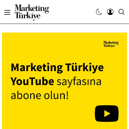
Abone Ol
Haberler
Yaratıcı İşler
Dergiler
Etkinlikler
Söyleşiler
Kariyer