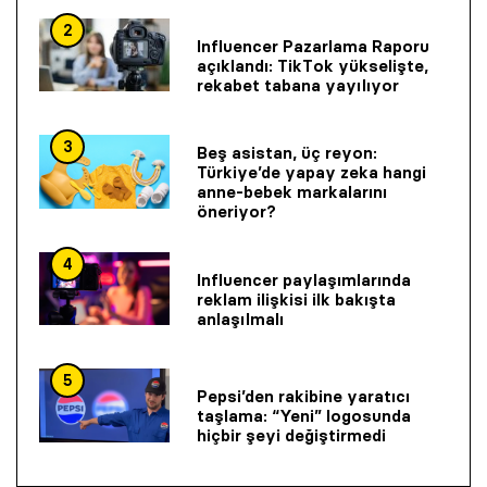
2
Influencer Pazarlama Raporu
açıklandı: TikTok yükselişte,
rekabet tabana yayılıyor
3
Beş asistan, üç reyon:
Türkiye’de yapay zeka hangi
anne-bebek markalarını
öneriyor?
4
Influencer paylaşımlarında
reklam ilişkisi ilk bakışta
anlaşılmalı
5
Pepsi’den rakibine yaratıcı
taşlama: “Yeni” logosunda
hiçbir şeyi değiştirmedi