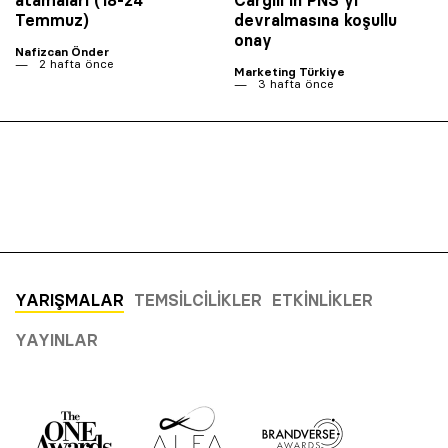
atamaları (18-24
Cargill’in PNS’yi
Temmuz)
devralmasına koşullu
onay
Nafizcan Önder
2 hafta önce
Marketing Türkiye
3 hafta önce
YARIŞMALAR
TEMSILCILIKLER
ETKINLIKLER
YAYINLAR