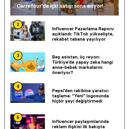
Carrefour’da içki satışı sona eriyor!
2
Influencer Pazarlama Raporu
açıklandı: TikTok yükselişte,
rekabet tabana yayılıyor
3
Beş asistan, üç reyon:
Türkiye’de yapay zeka hangi
anne-bebek markalarını
öneriyor?
4
Pepsi’den rakibine yaratıcı
taşlama: “Yeni” logosunda
hiçbir şeyi değiştirmedi
5
Influencer paylaşımlarında
reklam ilişkisi ilk bakışta