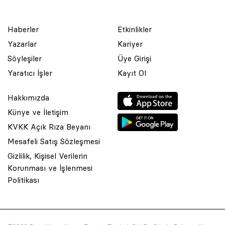
Haberler
Etkinlikler
Yazarlar
Kariyer
Söyleşiler
Üye Girişi
Yaratıcı İşler
Kayıt Ol
Hakkımızda
Künye ve İletişim
KVKK Açık Rıza Beyanı
Mesafeli Satış Sözleşmesi
Gizlilik, Kişisel Verilerin
Korunması ve İşlenmesi
© 2001 Rota Yayın Yapım Tanıtım Tic. Ltd. Şti. Bu Sitede Bulunan
Politikası
Yazı Ve Çizimlerin Her Hakkı Saklıdır.
Asquared WordPress Agency
tarafından tasarlanmış ve
kodlanmıştır.