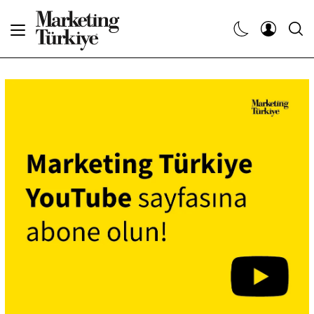
Abone Ol
Haberler
Yaratıcı İşler
Dergiler
Etkinlikler
Söyleşiler
Kariyer