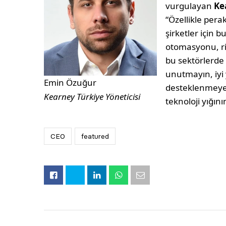
vurgulayan
Ke
“Özellikle pera
şirketler için b
otomasyonu, ri
bu sektörlerde 
unutmayın, iyi
Emin Özuğur
desteklenmeyen 
Kearney Türkiye Yöneticisi
teknoloji yığın
CEO
featured