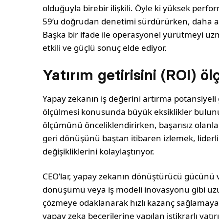
olduğuyla birebir ilişkili. Öyle ki yüksek perf
59’u doğrudan denetimi sürdürürken, daha az
Başka bir ifade ile operasyonel yürütmeyi u
etkili ve güçlü sonuç elde ediyor.
Yatırım getirisini (ROI) ö
Yapay zekanın iş değerini artırma potansiyeli 
ölçülmesi konusunda büyük eksiklikler bulunuyo
ölçümünü önceliklendirirken, başarısız olanla
geri dönüşünü baştan itibaren izlemek, liderli
değişikliklerini kolaylaştırıyor.
CEO’lar, yapay zekanın dönüştürücü gücünü vu
dönüşümü veya iş modeli inovasyonu gibi uzun 
çözmeye odaklanarak hızlı kazanç sağlamaya ç
yapay zeka becerilerine yapılan istikrarlı yatı