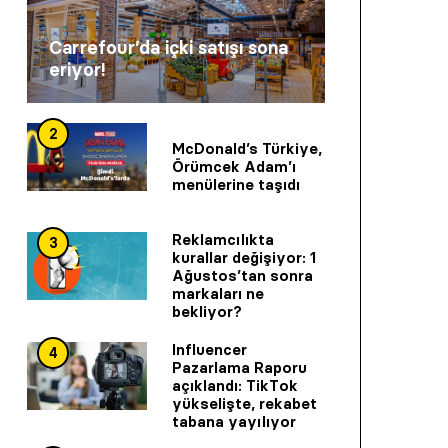
Carrefour’da içki satışı sona
eriyor!
2
McDonald’s Türkiye,
Örümcek Adam’ı
menülerine taşıdı
Reklamcılıkta
3
kurallar değişiyor: 1
Ağustos’tan sonra
markaları ne
bekliyor?
Influencer
4
Pazarlama Raporu
açıklandı: TikTok
yükselişte, rekabet
tabana yayılıyor