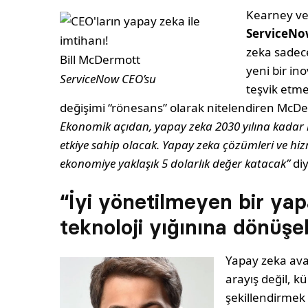
Kearney ve
ServiceNo
zeka sadece
Bill McDermott
yeni bir in
ServiceNow CEO’su
teşvik etme
değişimi “rönesans” olarak nitelendiren McD
Ekonomik açıdan, yapay zeka 2030 yılına kadar kü
etkiye sahip olacak. Yapay zeka çözümleri ve hiz
ekonomiye yaklaşık 5 dolarlık değer katacak”
diy
“İyi yönetilmeyen bir yap
teknoloji yığınına dönüşeb
Yapay zeka ava
arayış değil, k
şekillendirmek 