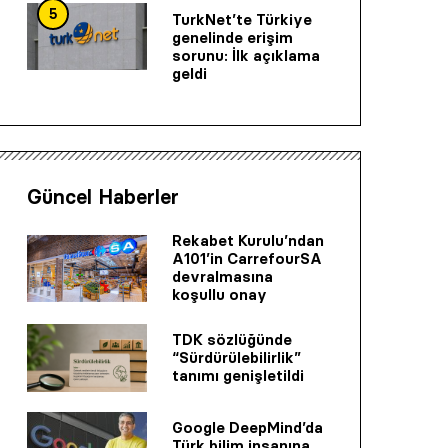
5
TurkNet’te Türkiye
genelinde erişim
sorunu: İlk açıklama
geldi
Güncel Haberler
Rekabet Kurulu’ndan
A101’in CarrefourSA
devralmasına
koşullu onay
TDK sözlüğünde
“Sürdürülebilirlik”
tanımı genişletildi
Google DeepMind’da
Türk bilim insanına