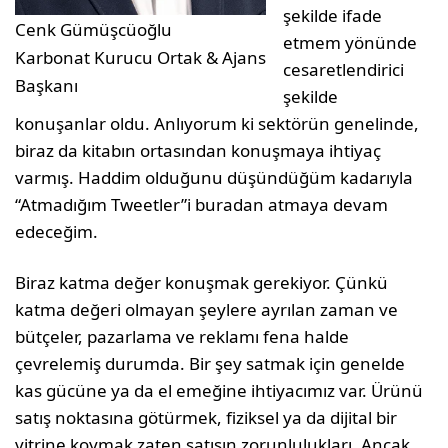
şekilde ifade
Cenk Gümüşcüoğlu
etmem yönünde
Karbonat
Kurucu Ortak & Ajans
cesaretlendirici
Başkanı
şekilde
konuşanlar oldu. Anlıyorum ki sektörün genelinde,
biraz da kitabın ortasından konuşmaya ihtiyaç
varmış. Haddim olduğunu düşündüğüm kadarıyla
“Atmadığım Tweetler”i buradan atmaya devam
edeceğim.
Biraz katma değer konuşmak gere­kiyor. Çünkü
katma değeri olma­yan şeylere ayrılan zaman ve
büt­çeler, pazarlama ve reklamı fena halde
çevrelemiş durumda. Bir şey satmak için genelde
kas gücüne ya da el emeğine ihtiyacımız var. Ürünü
satış noktasına götürmek, fiziksel ya da dijital bir
vitrine koymak zaten satı­şın zorunlulukları. Ancak