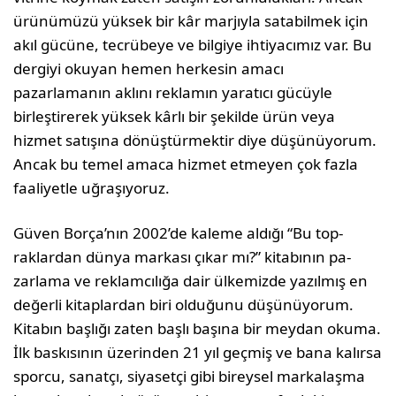
ürünümüzü yüksek bir kâr marjıyla satabilmek için
akıl gücüne, tecrü­beye ve bilgiye ihtiyacımız var. Bu
dergiyi okuyan hemen herkesin amacı
pazarlamanın aklını rekla­mın yaratıcı gücüyle
birleştirerek yüksek kârlı bir şekilde ürün veya
hizmet satışına dönüştürmektir diye düşünüyorum.
Ancak bu temel amaca hizmet etmeyen çok fazla
faaliyetle uğraşıyoruz.
Güven Borça’nın 2002’de kaleme aldığı “Bu top­
raklardan dünya markası çıkar mı?” kitabının pa­
zarlama ve reklamcılığa dair ülkemizde yazılmış en
değerli kitaplardan biri olduğunu düşünüyo­rum.
Kitabın başlığı zaten başlı başına bir meydan okuma.
İlk baskısının üzerinden 21 yıl geçmiş ve bana kalırsa
sporcu, sanatçı, siyasetçi gibi birey­sel markalaşma