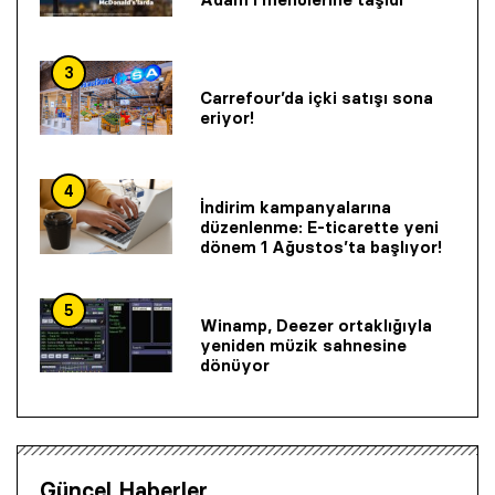
3
Carrefour’da içki satışı sona
eriyor!
4
İndirim kampanyalarına
düzenlenme: E-ticarette yeni
dönem 1 Ağustos’ta başlıyor!
5
Winamp, Deezer ortaklığıyla
yeniden müzik sahnesine
dönüyor
Güncel Haberler