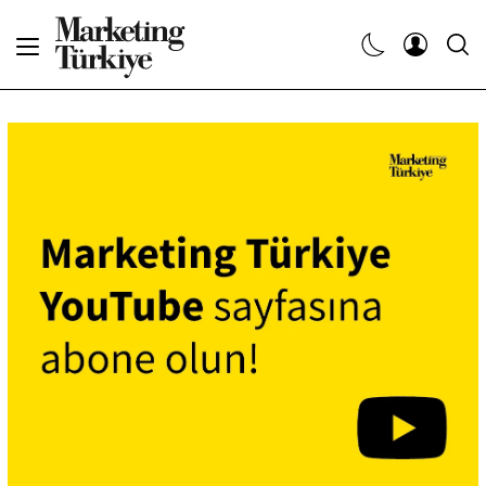
Abone Ol
Haberler
Yaratıcı İşler
Dergiler
Etkinlikler
Söyleşiler
Kariyer