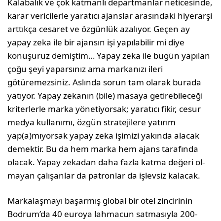
Kalabalık ve çok katmanlı departmanlar netice­sinde,
karar vericilerle yaratıcı ajanslar arasındaki hiyerarşi
arttıkça cesaret ve özgünlük azalıyor. Ge­çen ay
yapay zeka ile bir ajansın işi yapılabilir mi diye
konuşuruz demiştim… Yapay zeka ile bugün yapılan
çoğu şeyi yaparsınız ama markanızı ileri
götüremezsiniz. Aslında sorun tam olarak burada
yatıyor. Yapay zekanın (bile) masaya getirebile­ceği
kriterlerle marka yönetiyorsak; yaratıcı fikir, cesur
medya kullanımı, özgün stratejilere yatırım
yap(a)mıyorsak yapay zeka işimizi yakında alacak
demektir. Bu da hem marka hem ajans tarafında
olacak. Yapay zekadan daha fazla katma değeri ol­
mayan çalışanlar da patronlar da işlevsiz kalacak.
Markalaşmayı başarmış global bir otel zincirinin
Bodrum’da 40 euroya lahmacun satmasıyla 200-