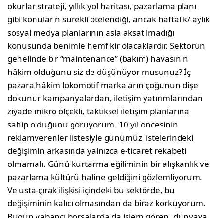
okurlar strateji, yıllık yol haritası, pazarlama planı
gibi konuların sürekli ötelendiği, ancak haftalık/ aylık
sosyal medya planlarının asla aksatılmadığı
konusunda benimle hemfikir olacaklardır. Sektö­rün
genelinde bir “maintenance” (bakım) havası­nın
hâkim olduğunu siz de düşünüyor musunuz? İç
pazara hâkim lokomotif markaların çoğunun dişe
dokunur kampanyalardan, iletişim yatırım­larından
ziyade mikro ölçekli, taktiksel iletişim planlarına
sahip olduğunu görüyorum. 10 yıl ön­cesinin
reklamverenler listesiyle günümüz liste­lerindeki
değişimin arkasında yalnızca e-ticaret rekabeti
olmamalı. Günü kurtarma eğiliminin bir alışkanlık ve
pazarlama kültürü haline geldiğini gözlemliyorum.
Ve usta-çırak ilişkisi içindeki bu sektörde, bu
değişiminin kalıcı olmasından da biraz korkuyorum.
Bugün yabancı borsalarda da işlem gören, dünyaya