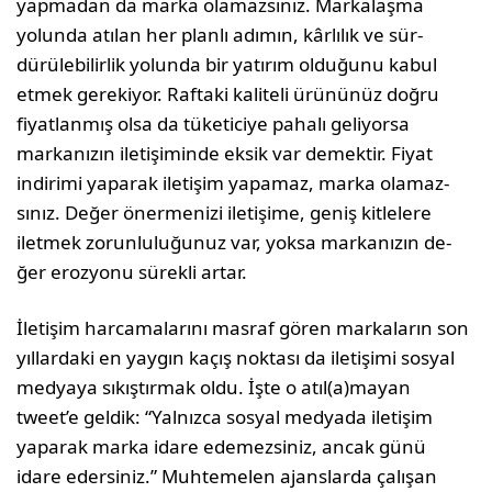
yapmadan da marka olamazsınız. Markalaşma
yolunda atılan her planlı adımın, kârlılık ve sür­
dürülebilirlik yolunda bir yatırım olduğunu kabul
etmek gerekiyor. Raftaki kaliteli ürününüz doğ­ru
fiyatlanmış olsa da tüketiciye pahalı geliyorsa
markanızın iletişiminde eksik var demektir. Fiyat
indirimi yaparak iletişim yapamaz, marka olamaz­
sınız. Değer önermenizi iletişime, geniş kitlelere
iletmek zorunluluğunuz var, yoksa markanızın de­
ğer erozyonu sürekli artar.
İletişim harcamalarını masraf gören markaların son
yıllardaki en yaygın kaçış noktası da iletişimi sosyal
medyaya sıkıştırmak oldu. İşte o atıl(a)ma­yan
tweet’e geldik: “Yalnızca sosyal medyada ileti­şim
yaparak marka idare edemezsiniz, ancak günü
idare edersiniz.” Muhtemelen ajanslarda çalışan