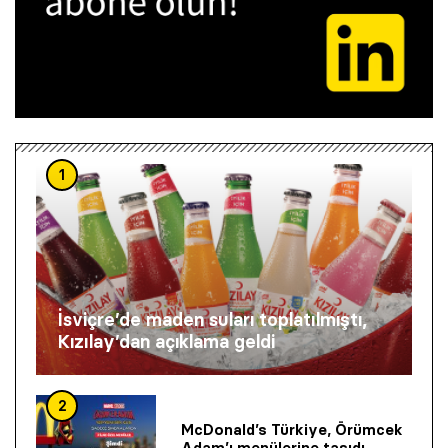
1
İsviçre’de maden suları toplatılmıştı,
Kızılay’dan açıklama geldi
2
McDonald’s Türkiye, Örümcek
Adam’ı menülerine taşıdı