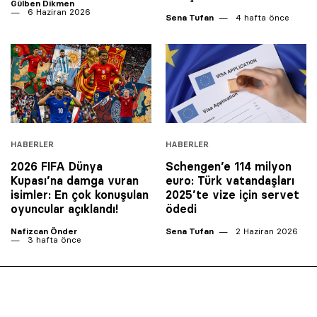
Gülben Dikmen
6 Haziran 2026
Sena Tufan
4 hafta önce
HABERLER
HABERLER
2026 FIFA Dünya
Schengen’e 114 milyon
Kupası’na damga vuran
euro: Türk vatandaşları
isimler: En çok konuşulan
2025’te vize için servet
oyuncular açıklandı!
ödedi
Nafizcan Önder
Sena Tufan
2 Haziran 2026
3 hafta önce