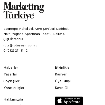
Esentepe Mahallesi, Kore Şehitleri Caddesi,
No:7, Yegane Apartmanı, Kat: 2, Daire: 4,
Şişli/İstanbul
rota@rotayayin.com.tr
0 (212) 211 11 12
© 2001 Rota Yayın Yapım Tanıtım Tic. Ltd. Şti. Bu Sitede Bulunan
Haberler
Etkinlikler
Yazı Ve Çizimlerin Her Hakkı Saklıdır.
Yazarlar
Kariyer
Asquared WordPress Agency
tarafından tasarlanmış ve
Söyleşiler
Üye Girişi
kodlanmıştır.
Yaratıcı İşler
Kayıt Ol
Hakkımızda