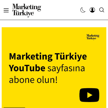
Abone Ol
Haberler
Yaratıcı İşler
Dergiler
Etkinlikler
Söyleşiler
Kariyer