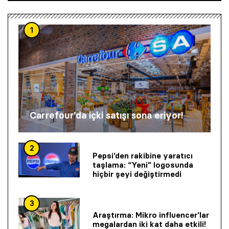
1
Carrefour’da içki satışı sona eriyor!
2
Pepsi’den rakibine yaratıcı
taşlama: “Yeni” logosunda
hiçbir şeyi değiştirmedi
3
Araştırma: Mikro influencer’lar
megalardan iki kat daha etkili!