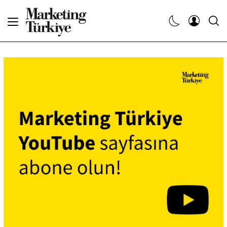
Abone Ol
Haberler
Yaratıcı İşler
Dergiler
Etkinlikler
Söyleşiler
Kariyer