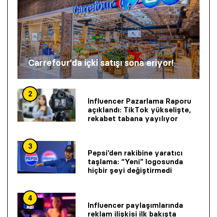
Carrefour’da içki satışı sona eriyor!
2
Influencer Pazarlama Raporu
açıklandı: TikTok yükselişte,
rekabet tabana yayılıyor
3
Pepsi’den rakibine yaratıcı
taşlama: “Yeni” logosunda
hiçbir şeyi değiştirmedi
4
Influencer paylaşımlarında
reklam ilişkisi ilk bakışta