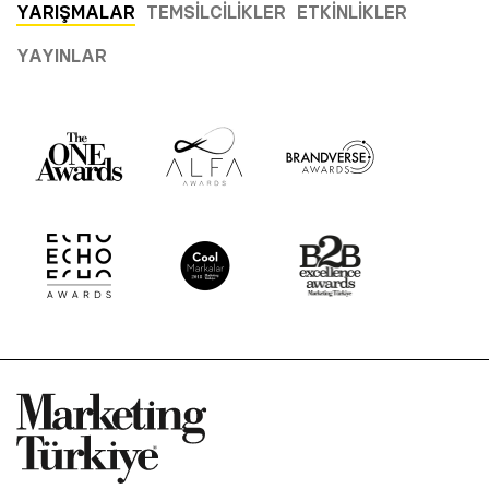
YARIŞMALAR
TEMSILCILIKLER
ETKINLIKLER
YAYINLAR