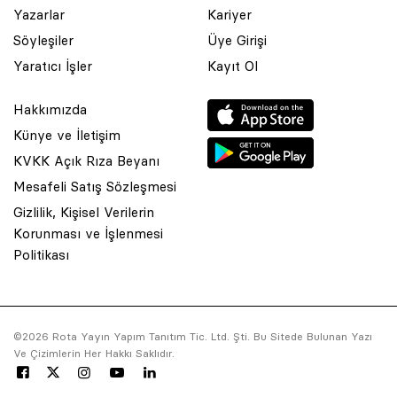
Yazarlar
Kariyer
Söyleşiler
Üye Girişi
Yaratıcı İşler
Kayıt Ol
Hakkımızda
Künye ve İletişim
KVKK Açık Rıza Beyanı
Mesafeli Satış Sözleşmesi
Gizlilik, Kişisel Verilerin
Korunması ve İşlenmesi
© 2001 Rota Yayın Yapım Tanıtım Tic. Ltd. Şti. Bu Sitede Bulunan
Politikası
Yazı Ve Çizimlerin Her Hakkı Saklıdır.
Asquared WordPress Agency
tarafından tasarlanmış ve
kodlanmıştır.
©2026 Rota Yayın Yapım Tanıtım Tic. Ltd. Şti. Bu Sitede Bulunan Yazı
Ve Çizimlerin Her Hakkı Saklıdır.