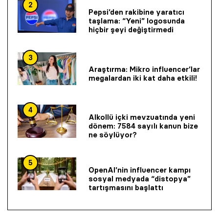
2
Pepsi’den rakibine yaratıcı
taşlama: “Yeni” logosunda
hiçbir şeyi değiştirmedi
3
Araştırma: Mikro influencer’lar
megalardan iki kat daha etkili!
4
Alkollü içki mevzuatında yeni
dönem: 7584 sayılı kanun bize
ne söylüyor?
5
OpenAI’nin influencer kampı
sosyal medyada “distopya”
tartışmasını başlattı