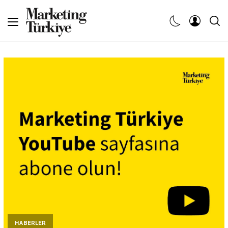
Abone Ol
Haberler
Yaratıcı İşler
Dergiler
Etkinlikler
Söyleşiler
Kariyer
HABERLER