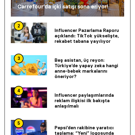
Carrefour’da içki satışı sona eriyor!
2
Influencer Pazarlama Raporu
açıklandı: TikTok yükselişte,
rekabet tabana yayılıyor
3
Beş asistan, üç reyon:
Türkiye’de yapay zeka hangi
anne-bebek markalarını
öneriyor?
4
Influencer paylaşımlarında
reklam ilişkisi ilk bakışta
anlaşılmalı
5
Pepsi’den rakibine yaratıcı
taşlama: “Yeni” logosunda