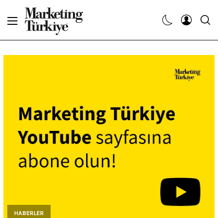
Abone Ol
Haberler
Yaratıcı İşler
Dergiler
Etkinlikler
Söyleşiler
Kariyer
HABERLER