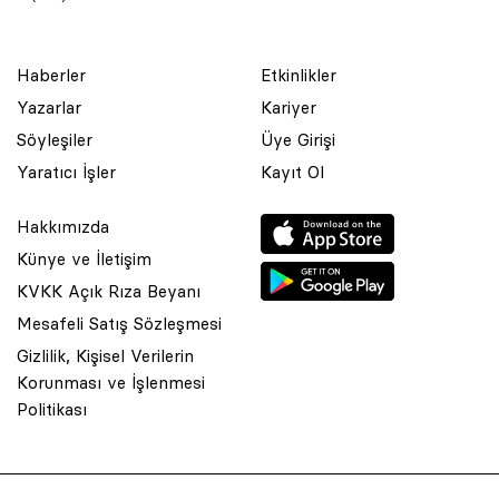
Haberler
Etkinlikler
Yazarlar
Kariyer
Söyleşiler
Üye Girişi
Yaratıcı İşler
Kayıt Ol
Hakkımızda
Künye ve İletişim
KVKK Açık Rıza Beyanı
Mesafeli Satış Sözleşmesi
Gizlilik, Kişisel Verilerin
Korunması ve İşlenmesi
© 2001 Rota Yayın Yapım Tanıtım Tic. Ltd. Şti. Bu Sitede Bulunan
Politikası
Yazı Ve Çizimlerin Her Hakkı Saklıdır.
Asquared WordPress Agency
tarafından tasarlanmış ve
kodlanmıştır.