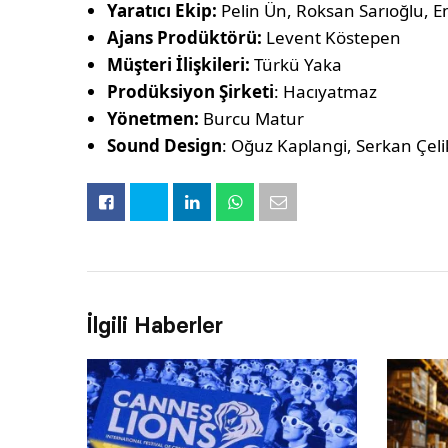
Yaratıcı Ekip:
Pelin Ün, Roksan Sarıoğlu, E
Ajans Prodüktörü:
Levent Köstepen
Müşteri İlişkileri:
Türkü Yaka
Prodüksiyon Şirketi
: Hacıyatmaz
Yönetmen:
Burcu Matur
Sound Design
: Oğuz Kaplangi, Serkan Çeli
İlgili Haberler