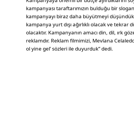
Kampanyaya önemli bir bütçe ayırdıklarını s
kampanyası taraftarımızın bulduğu bir slogandı
kampanyayı biraz daha büyütmeyi düşündük 
kampanya yurt dışı ağırlıklı olacak ve tekra
olacaktır. Kampanyanın amacı din, dil, ırk gö
reklamdır. Reklam filmimizi, Mevlana Celaleddi
ol yine gel’ sözleri ile duyurduk” dedi.