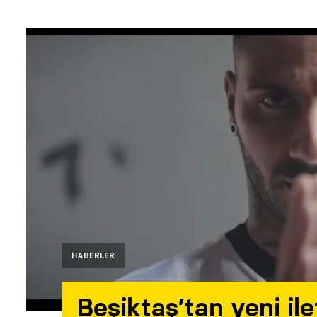
HABERLER
Beşiktaş’tan yeni il