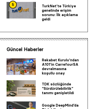
5
TurkNet’te Türkiye
genelinde erişim
sorunu: İlk açıklama
geldi
Güncel Haberler
Rekabet Kurulu’ndan
A101’in CarrefourSA
devralmasına
koşullu onay
TDK sözlüğünde
“Sürdürülebilirlik”
tanımı genişletildi
Google DeepMind’da