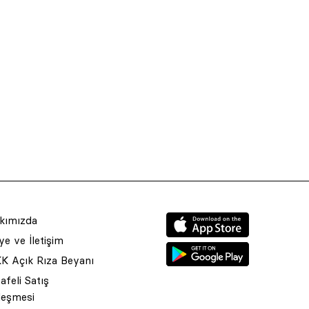
kımızda
e ve İletişim
K Açık Rıza Beyanı
feli Satış
leşmesi