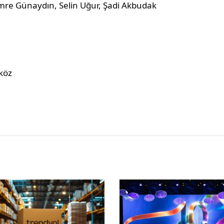
mre Günaydın, Selin Uğur, Şadi Akbudak
köz