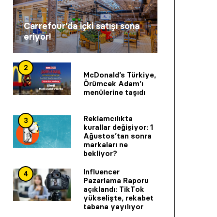
Carrefour’da içki satışı sona
eriyor!
2
McDonald’s Türkiye,
Örümcek Adam’ı
menülerine taşıdı
Reklamcılıkta
3
kurallar değişiyor: 1
Ağustos’tan sonra
markaları ne
bekliyor?
Influencer
4
Pazarlama Raporu
açıklandı: TikTok
yükselişte, rekabet
tabana yayılıyor