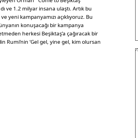
öyleyen Orman “‘Come to Beşiktaş’
 ve 1.2 milyar insana ulaştı. Artık bu
ve yeni kampanyamızı açıklıyoruz. Bu
r dünyanın konuşacağı bir kampanya
zetmeden herkesi Beşiktaş’a çağıracak bir
n Rumi’nin ‘Gel gel, yine gel, kim olursan