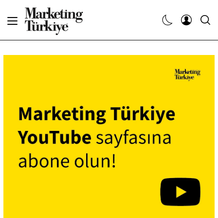
Abone Ol
Haberler
Yaratıcı İşler
Dergiler
Etkinlikler
Söyleşiler
Kariyer