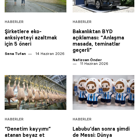
HABERLER
HABERLER
Şirketlere eko-
Bakanlıktan BYD
anksiyeteyi azaltmak
açıklaması: “Anlaşma
için 5 öneri
masada, teminatlar
geçerli”
Sena Tufan
14 Haziran 2026
Nafizcan Önder
11 Haziran 2026
HABERLER
HABERLER
“Denetim kayyımı”
Labubu’dan sonra şimdi
atanan beyaz et
de Messi: Dünya