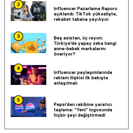
2
Influencer Pazarlama Raporu
açıklandı: TikTok yükselişte,
rekabet tabana yayılıyor
3
Beş asistan, üç reyon:
Türkiye’de yapay zeka hangi
anne-bebek markalarını
öneriyor?
4
Influencer paylaşımlarında
reklam ilişkisi ilk bakışta
anlaşılmalı
5
Pepsi’den rakibine yaratıcı
taşlama: “Yeni” logosunda
hiçbir şeyi değiştirmedi