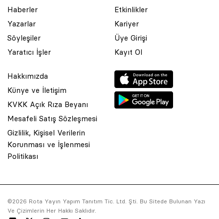
Haberler
Etkinlikler
Yazarlar
Kariyer
Söyleşiler
Üye Girişi
Yaratıcı İşler
Kayıt Ol
Hakkımızda
Künye ve İletişim
KVKK Açık Rıza Beyanı
Mesafeli Satış Sözleşmesi
Gizlilik, Kişisel Verilerin
Korunması ve İşlenmesi
© 2001 Rota Yayın Yapım Tanıtım Tic. Ltd. Şti. Bu Sitede Bulunan
Politikası
Yazı Ve Çizimlerin Her Hakkı Saklıdır.
Asquared WordPress Agency
tarafından tasarlanmış ve
kodlanmıştır.
©2026 Rota Yayın Yapım Tanıtım Tic. Ltd. Şti. Bu Sitede Bulunan Yazı
Ve Çizimlerin Her Hakkı Saklıdır.