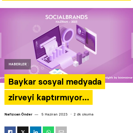
Yazarlar
Araştırma
HABERLER
Baykar sosyal medyada
zirveyi kaptırmıyor…
Nafizcan Önder
5 Haziran 2023
2 dk okuma